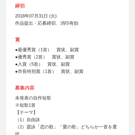
締切
2018年07月31日 (火)
作品提出・応募締切、消印有効
賞
●最優秀賞（1首） 賞状、副賞
●優秀賞（2首） 賞状、副賞
●入賞（5首） 賞状、副賞
●市長特別賞（1首） 賞状、副賞
募集内容
未発表の自作短歌
※短歌1首
【テーマ】
（1）自由詠
（2）題詠「恋の歌」「愛の歌」どちらか一首を選
択