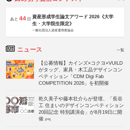
資産形成学生論文アワード 2026《大学
44
あと
日
生・大学院生限定》
一般社団法人資産運用業協会
ニュース
一覧
【公募情報】カインズ×コクヨ×VUILD
がタッグ、家具・木工品デザインコン
ペティション「CDM Digi Fab
COMPETITION 2026」を初開催
乾久美子や藤本壮介らが登壇、「長谷
工 住まいのデザインコンペティション
20回記念 特別講演会」が8月19日に開
催
[PR]