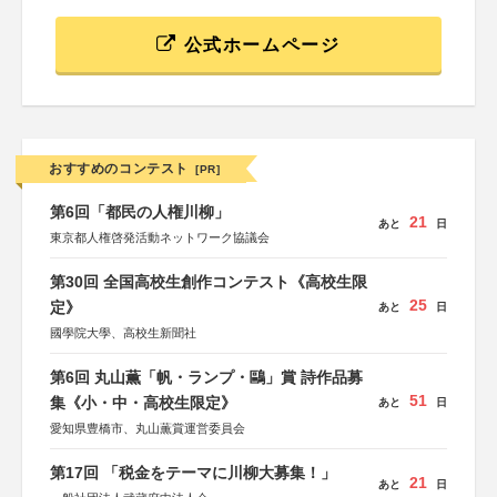
公式ホームページ
おすすめのコンテスト
[PR]
第6回「都民の人権川柳」
21
あと
日
東京都人権啓発活動ネットワーク協議会
第30回 全国高校生創作コンテスト《高校生限
25
定》
あと
日
國學院大學、高校生新聞社
第6回 丸山薫「帆・ランプ・鷗」賞 詩作品募
51
集《小・中・高校生限定》
あと
日
愛知県豊橋市、丸山薫賞運営委員会
第17回 「税金をテーマに川柳大募集！」
21
あと
日