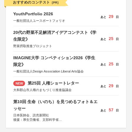
おすすめのコンテスト
[PR]
YouthPortfolio 2026
29
あと
日
一般社団法人ユースポートフォリオ
20代の野菜不足解消アイデアコンテスト《学
25
生限定》
あと
日
野菜摂取推進プロジェクト
IMAGINE大学 コンペティション2026《学生
25
限定》
あと
日
一般社団法人Design Association Liberal Arts協会
第25回 人権ショートレター
NEW
29
あと
日
大和郡山市人権のまちづくり推進協議会
第10回 生命（いのち）を見つめるフォト＆エ
ッセー
57
あと
日
日本医師会、読売新聞社
後援：厚生労働省、文部科学省
協賛：東京海上日動火災保険株式会社、東京海上日動あん
しん生命保険株式会社