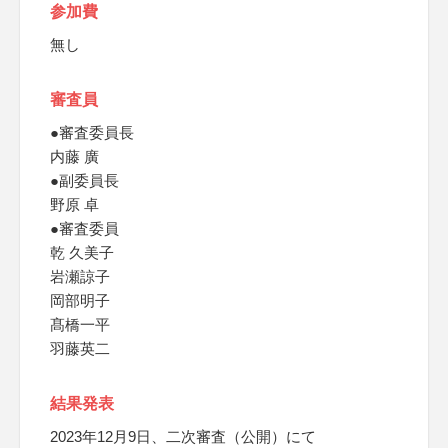
参加費
無し
審査員
●審査委員長
内藤 廣
●副委員長
野原 卓
●審査委員
乾 久美子
岩瀬諒子
岡部明子
髙橋一平
羽藤英二
結果発表
2023年12月9日、二次審査（公開）にて