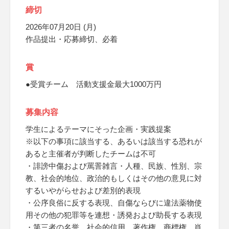
締切
2026年07月20日 (月)
作品提出・応募締切、必着
賞
●受賞チーム 活動支援金最大1000万円
募集内容
学生によるテーマにそった企画・実践提案
※以下の事項に該当する、あるいは該当する恐れが
あると主催者が判断したチームは不可
・誹謗中傷および罵詈雑言・人種、民族、性別、宗
教、社会的地位、政治的もしくはその他の意見に対
するいやがらせおよび差別的表現
・公序良俗に反する表現、自傷ならびに違法薬物使
用その他の犯罪等を連想・誘発および助長する表現
・第三者の名誉、社会的信用、著作権、商標権、肖