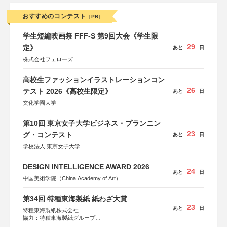
おすすめのコンテスト
[PR]
学生短編映画祭 FFF-S 第9回大会《学生限
29
定》
あと
日
株式会社フェローズ
高校生ファッションイラストレーションコン
26
テスト 2026《高校生限定》
あと
日
文化学園大学
第10回 東京女子大学ビジネス・プランニン
23
グ・コンテスト
あと
日
学校法人 東京女子大学
DESIGN INTELLIGENCE AWARD 2026
24
あと
日
中国美術学院（China Academy of Art）
第34回 特種東海製紙 紙わざ大賞
23
あと
日
特種東海製紙株式会社
協力：特種東海製紙グループ
特別協賛：静岡県長泉町