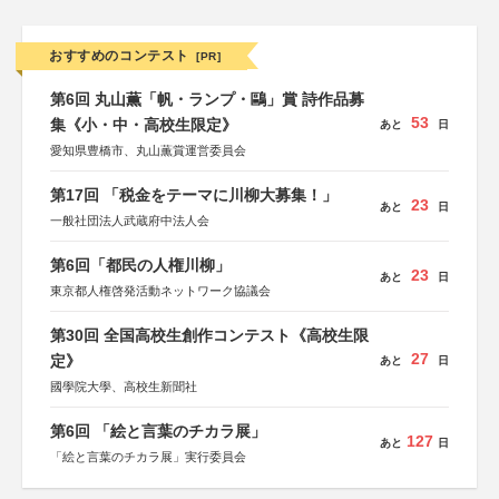
おすすめのコンテスト
[PR]
第6回 丸山薫「帆・ランプ・鷗」賞 詩作品募
53
集《小・中・高校生限定》
あと
日
愛知県豊橋市、丸山薫賞運営委員会
第17回 「税金をテーマに川柳大募集！」
23
あと
日
一般社団法人武蔵府中法人会
第6回「都民の人権川柳」
23
あと
日
東京都人権啓発活動ネットワーク協議会
第30回 全国高校生創作コンテスト《高校生限
27
定》
あと
日
國學院大學、高校生新聞社
第6回 「絵と言葉のチカラ展」
127
あと
日
「絵と言葉のチカラ展」実行委員会