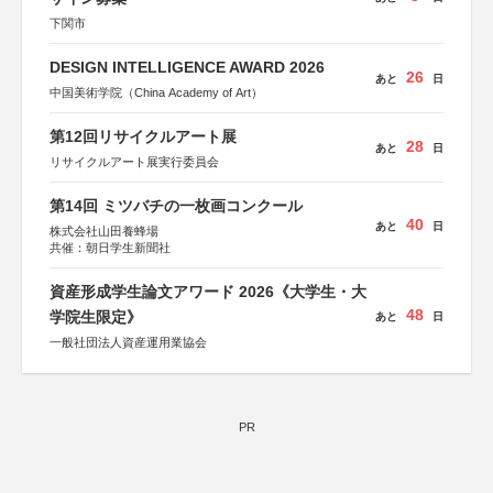
下関市
DESIGN INTELLIGENCE AWARD 2026
26
あと
日
中国美術学院（China Academy of Art）
第12回リサイクルアート展
28
あと
日
リサイクルアート展実行委員会
第14回 ミツバチの一枚画コンクール
40
あと
日
株式会社山田養蜂場
共催：朝日学生新聞社
資産形成学生論文アワード 2026《大学生・大
48
学院生限定》
あと
日
一般社団法人資産運用業協会
PR