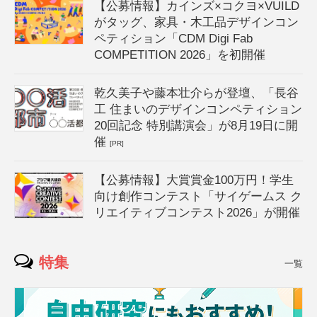
【公募情報】カインズ×コクヨ×VUILD
がタッグ、家具・木工品デザインコン
ペティション「CDM Digi Fab
COMPETITION 2026」を初開催
乾久美子や藤本壮介らが登壇、「長谷
工 住まいのデザインコンペティション
20回記念 特別講演会」が8月19日に開
催
[PR]
【公募情報】大賞賞金100万円！学生
向け創作コンテスト「サイゲームス ク
リエイティブコンテスト2026」が開催
特集
一覧