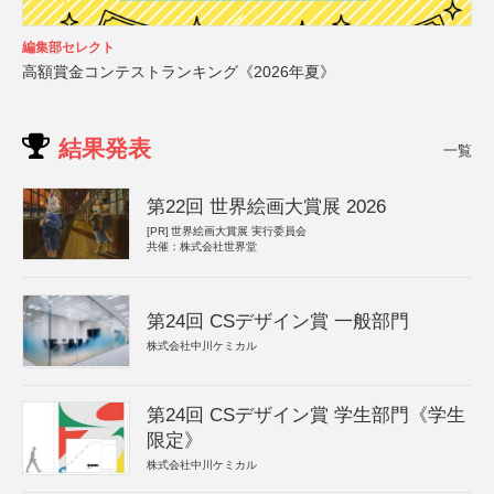
編集部セレクト
高額賞金コンテストランキング《2026年夏》
結果発表
一覧
第22回 世界絵画大賞展 2026
[PR]
世界絵画大賞展 実行委員会
共催：株式会社世界堂
第24回 CSデザイン賞 一般部門
株式会社中川ケミカル
第24回 CSデザイン賞 学生部門《学生
限定》
株式会社中川ケミカル