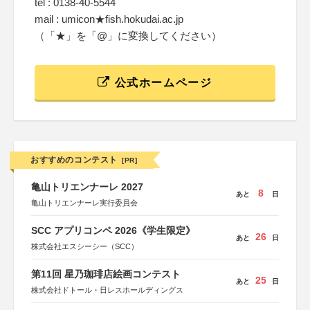
tel : 0138-40-5544
mail : umicon★fish.hokudai.ac.jp
（「★」を「@」に変換してください）
公式ホームページ
おすすめのコンテスト
[PR]
亀山トリエンナーレ 2027
8
あと
日
亀山トリエンナーレ実行委員会
SCC アプリコンペ 2026《学生限定》
26
あと
日
株式会社エスシーシー（SCC）
第11回 星乃珈琲店絵画コンテスト
25
あと
日
株式会社ドトール・日レスホールディングス