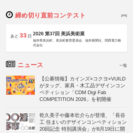
締め切り直前コンテスト
[PR]
2026 第37回 美浜美術展
33
あと
日
福井県美浜町、美浜町教育委員会、福井新聞社、関西電力株
式会社
ニュース
一覧
【公募情報】カインズ×コクヨ×VUILD
がタッグ、家具・木工品デザインコン
ペティション「CDM Digi Fab
COMPETITION 2026」を初開催
乾久美子や藤本壮介らが登壇、「長谷
工 住まいのデザインコンペティション
20回記念 特別講演会」が8月19日に開