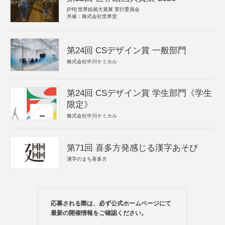
[PR]
世界絵画大賞展 実行委員会
共催：株式会社世界堂
第24回 CSデザイン賞 一般部門
株式会社中川ケミカル
第24回 CSデザイン賞 学生部門《学生
限定》
株式会社中川ケミカル
第71回 喜多方発感じる漢字あそび
漢字のまち喜多方
応募される際は、必ず公式ホームページにて
最新の開催情報をご確認ください。