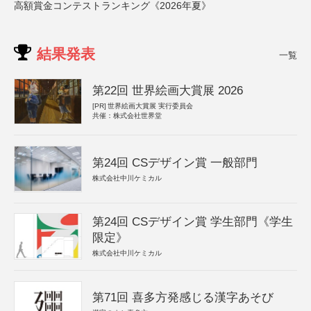
高額賞金コンテストランキング《2026年夏》
結果発表
一覧
第22回 世界絵画大賞展 2026
[PR]
世界絵画大賞展 実行委員会
共催：株式会社世界堂
第24回 CSデザイン賞 一般部門
株式会社中川ケミカル
第24回 CSデザイン賞 学生部門《学生
限定》
株式会社中川ケミカル
第71回 喜多方発感じる漢字あそび