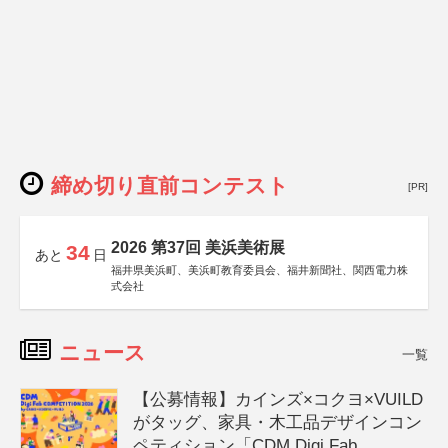
締め切り直前コンテスト
[PR]
2026 第37回 美浜美術展
34
あと
日
福井県美浜町、美浜町教育委員会、福井新聞社、関西電力株
式会社
ニュース
一覧
【公募情報】カインズ×コクヨ×VUILD
がタッグ、家具・木工品デザインコン
ペティション「CDM Digi Fab