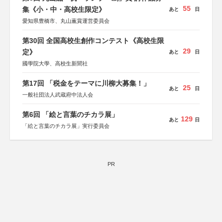
55
集《小・中・高校生限定》
あと
日
愛知県豊橋市、丸山薫賞運営委員会
第30回 全国高校生創作コンテスト《高校生限
29
定》
あと
日
國學院大學、高校生新聞社
第17回 「税金をテーマに川柳大募集！」
25
あと
日
一般社団法人武蔵府中法人会
第6回 「絵と言葉のチカラ展」
129
あと
日
「絵と言葉のチカラ展」実行委員会
PR