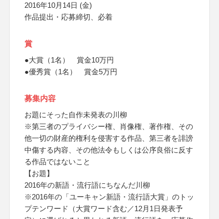
2016年10月14日 (金)
作品提出・応募締切、必着
賞
●大賞（1名） 賞金10万円
●優秀賞（1名） 賞金5万円
募集内容
お題にそった自作未発表の川柳
※第三者のプライバシー権、肖像権、著作権、その
他一切の財産的権利を侵害する作品、第三者を誹謗
中傷する内容、その他法令もしくは公序良俗に反す
る作品ではないこと
【お題】
2016年の新語・流行語にちなんだ川柳
※2016年の「ユーキャン新語・流行語大賞」のトッ
プテンワード（大賞ワード含む／12月1日発表予