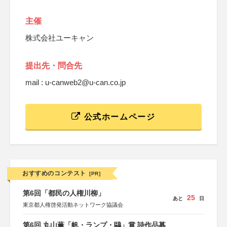
主催
株式会社ユーキャン
提出先・問合先
mail : u-canweb2@u-can.co.jp
公式ホームページ
おすすめのコンテスト
[PR]
第6回「都民の人権川柳」
25
あと
日
東京都人権啓発活動ネットワーク協議会
第6回 丸山薫「帆・ランプ・鷗」賞 詩作品募