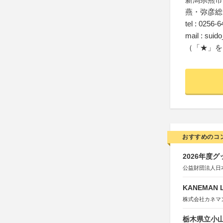
燕・弥彦総
tel : 0256-
mail : suid
（「★」を
おすすめのコ
2026年度
公益財団法人日
KANEMAN
株式会社カネマ
栃木県立小