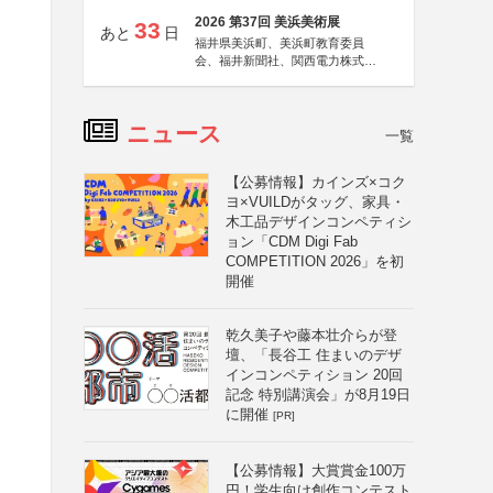
2026 第37回 美浜美術展
33
あと
日
福井県美浜町、美浜町教育委員
会、福井新聞社、関西電力株式会
社
ニュース
一覧
【公募情報】カインズ×コク
ヨ×VUILDがタッグ、家具・
木工品デザインコンペティシ
ョン「CDM Digi Fab
COMPETITION 2026」を初
開催
乾久美子や藤本壮介らが登
壇、「長谷工 住まいのデザ
インコンペティション 20回
記念 特別講演会」が8月19日
に開催
[PR]
【公募情報】大賞賞金100万
円！学生向け創作コンテスト