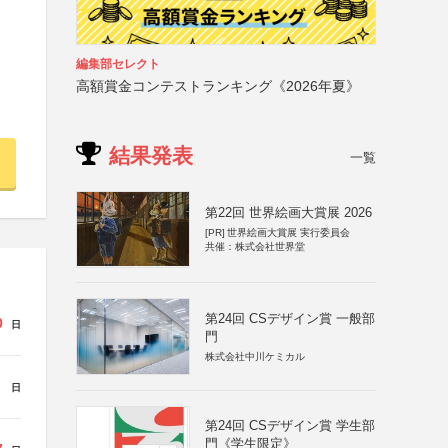
編集部セレクト
高額賞金コンテストランキング《2026年夏》
結果発表
一覧
第22回 世界絵画大賞展 2026
[PR]
世界絵画大賞展 実行委員会
共催：株式会社世界堂
第24回 CSデザイン賞 一般部
0
日
門
株式会社中川ケミカル
日
第24回 CSデザイン賞 学生部
門《学生限定》