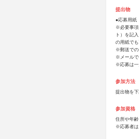
提出物
●応募用紙
※必要事項
ト）を記入
の用紙でも
※郵送での
※メールで
※応募は一
参加方法
提出物を下
参加資格
住所や年齢
※応募者は