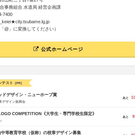
合事務組合 水道局 経営企画課
64-7400
o_keiei★city.tsubame.lg.jp
「@」に変換してください）
公式ホームページ
ンテスト
[PR]
グッドデザイン・ニューホープ賞
1
あと
本デザイン振興会
 LOGO COMPETITION《大学生・専門学校生限定》
9
あと
ン
山中等教育学校（仮称）の校章デザイン募集