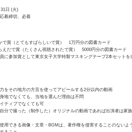
31日 (火)
応募締切、必着
かで賞（とてもすばらしいで賞） 1万円分の図書カード
らえだで賞（たくさん視聴されたで賞） 5000円分の図書カード
員に参加賞として東京女子大学特製マスキングテープ2本セットを
力をその地方の方言を使ってアピールする2分以内の動画
身地でなくても、当地を選んだ理由は不問
イティブでなくても可
自分で撮った（制作した）オリジナルの動画であれば出演者は家
使用できる画像・文章・BGMは、著作権を侵害することのないよ
すること