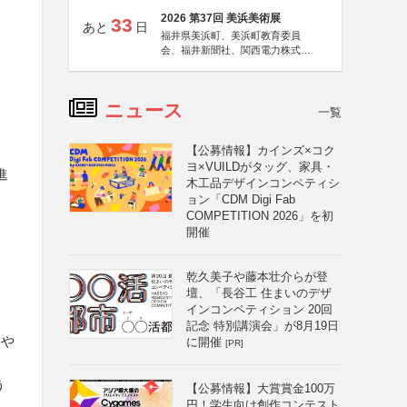
2026 第37回 美浜美術展
33
あと
日
福井県美浜町、美浜町教育委員
会、福井新聞社、関西電力株式会
社
ニュース
一覧
【公募情報】カインズ×コク
ヨ×VUILDがタッグ、家具・
進
木工品デザインコンペティシ
ョン「CDM Digi Fab
COMPETITION 2026」を初
開催
乾久美子や藤本壮介らが登
壇、「長谷工 住まいのデザ
インコンペティション 20回
記念 特別講演会」が8月19日
族や
に開催
[PR]
う
【公募情報】大賞賞金100万
円！学生向け創作コンテスト