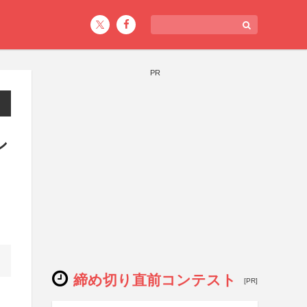
PR
シ
締め切り直前コンテスト
[PR]