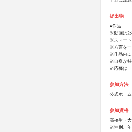
提出物
●作品
※動画は2
※スマート
※方言を一
※作品内に
※自身が特
※応募は一
参加方法
公式ホーム
参加資格
高校生・大
※性別、年