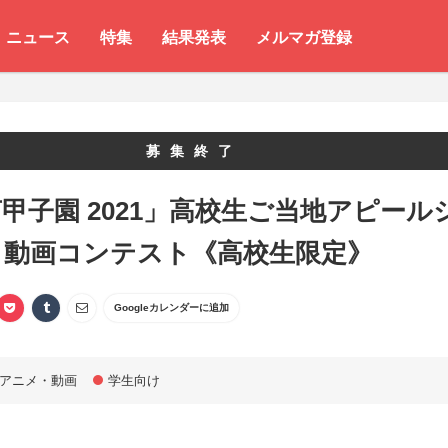
ニュース
特集
結果発表
メルマガ登録
募集終了
甲子園 2021」高校生ご当地アピール
ト動画コンテスト《高校生限定》
Googleカレンダーに追加
アニメ・動画
学生向け