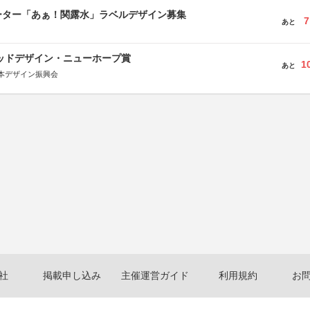
ーター「あぁ！関露水」ラベルデザイン募集
7
あと
グッドデザイン・ニューホープ賞
1
あと
本デザイン振興会
社
掲載申し込み
主催運営ガイド
利用規約
お