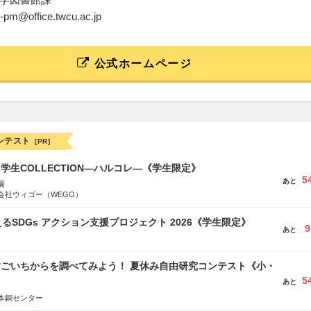
nfo-pm@office.twcu.ac.jp
公式ホームページ
ンテスト
[PR]
る学生COLLECTION―ハルコレ―《学生限定》
5
あと
園
会社ウィゴー（WEGO）
るSDGs アクション支援プロジェクト 2026《学生限定》
9
あと
すごいちからを調べてみよう！ 夏休み自由研究コンテスト《小・
5
》
あと
本銅センター