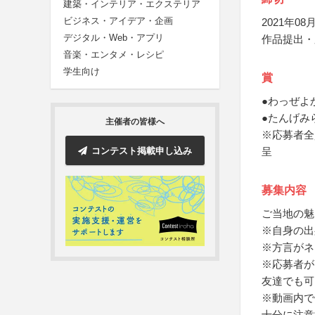
建築・インテリア・エクステリア
ビジネス・アイデア・企画
2021年08月
デジタル・Web・アプリ
作品提出・
音楽・エンタメ・レシピ
学生向け
賞
●わっぜよ
●たんげみ
主催者の皆様へ
※応募者全
コンテスト掲載申し込み
呈
募集内容
ご当地の魅
※自身の出
※方言がネ
※応募者が
友達でも可
※動画内で
十分に注意