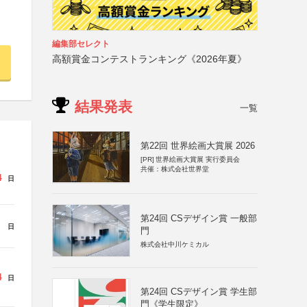
編集部セレクト
高額賞金コンテストランキング《2026年夏》
結果発表
一覧
第22回 世界絵画大賞展 2026
[PR]
世界絵画大賞展 実行委員会
共催：株式会社世界堂
4
日
第24回 CSデザイン賞 一般部
日
門
株式会社中川ケミカル
4
日
第24回 CSデザイン賞 学生部
門《学生限定》