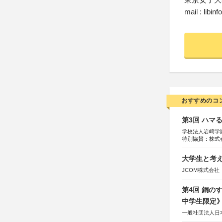
mail : libi
おすすめのコ
第3回 ハマ
学校法人岩崎学
特別協賛：株式
大学生と考え
JCOM株式会社
第4回 銅の
中学生限定
一般社団法人日