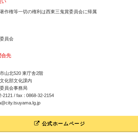
扱い
著作権等一切の権利は西東三鬼賞委員会に帰属
委員会
問合先
市山北520 東庁舎2階
文化部文化課内
委員会事務局
32-2121 / fax : 0868-32-2154
a@city.tsuyama.lg.jp
公式ホームページ