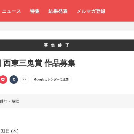
ニュース
特集
結果発表
メルマガ登録
募集終了
回 西東三鬼賞 作品募集
Googleカレンダーに追加
俳句・短歌
31日 (木)