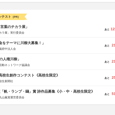
ンテスト
[PR]
と言葉のチカラ展」
12
あと
カラ展」実行委員会
税金をテーマに川柳大募集！」
2
あと
蔵府中法人会
の人権川柳」
2
あと
活動ネットワーク協議会
国高校生創作コンテスト《高校生限定》
2
あと
校生新聞社
薫「帆・ランプ・鷗」賞 詩作品募集《小・中・高校生限定》
5
あと
丸山薫賞運営委員会