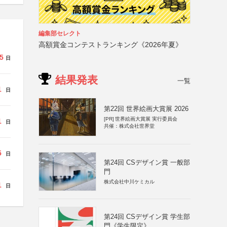
編集部セレクト
高額賞金コンテストランキング《2026年夏》
5
日
結果発表
一覧
1
日
第22回 世界絵画大賞展 2026
[PR]
世界絵画大賞展 実行委員会
1
日
共催：株式会社世界堂
5
日
第24回 CSデザイン賞 一般部
門
株式会社中川ケミカル
1
日
第24回 CSデザイン賞 学生部
門《学生限定》