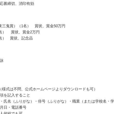
応募締切、消印有効
東三鬼賞）（1名） 賞状、賞金50万円
0名） 賞状、賞金2万円
0名） 賞状、記念品
詠
（様式は不問、公式ホームページよりダウンロードも可）
項を記入すること
・氏名（ふりがな）・俳号（ふりがな）・職業（または学校名・
月日・電話番号
人何組でも可