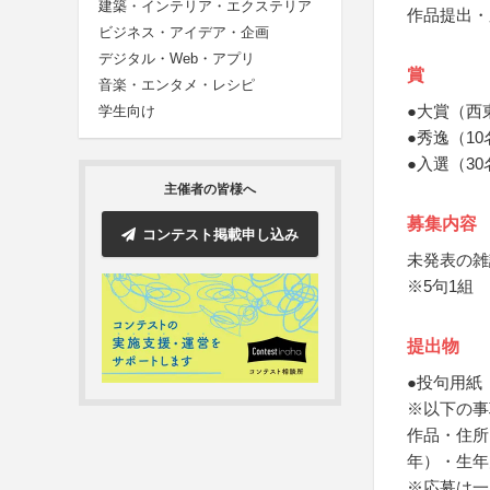
建築・インテリア・エクステリア
作品提出・
ビジネス・アイデア・企画
デジタル・Web・アプリ
賞
音楽・エンタメ・レシピ
●大賞（西
学生向け
●秀逸（1
●入選（3
主催者の皆様へ
募集内容
コンテスト掲載申し込み
未発表の雑
※5句1組
提出物
●投句用紙
※以下の事
作品・住所
年）・生年
※応募は一