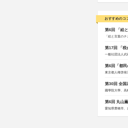
おすすめのコ
第6回 「絵
「絵と言葉のチ
第17回 「
一般社団法人武
第6回「都民
東京都人権啓発
第30回 全
國學院大學、高
第6回 丸山
愛知県豊橋市、