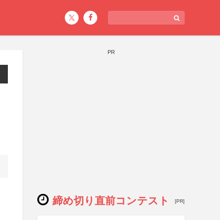
PR
締め切り直前コンテスト
[PR]