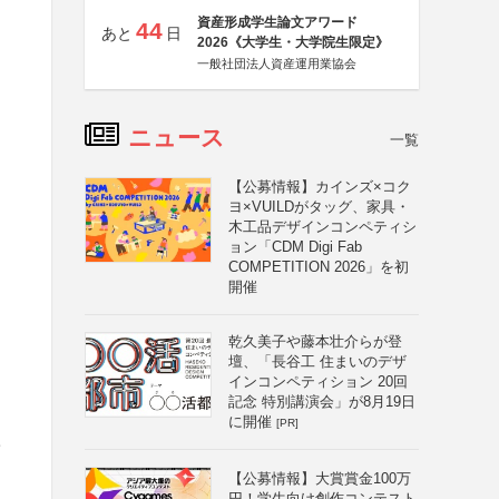
資産形成学生論文アワード
44
あと
日
2026《大学生・大学院生限定》
一般社団法人資産運用業協会
ニュース
一覧
【公募情報】カインズ×コク
ヨ×VUILDがタッグ、家具・
木工品デザインコンペティシ
ョン「CDM Digi Fab
COMPETITION 2026」を初
開催
乾久美子や藤本壮介らが登
壇、「長谷工 住まいのデザ
インコンペティション 20回
記念 特別講演会」が8月19日
に開催
[PR]
学
【公募情報】大賞賞金100万
円！学生向け創作コンテスト