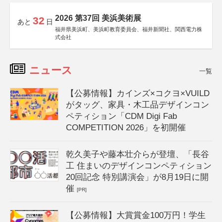
2026 第37回 美浜美術展
32
あと
日
福井県美浜町、美浜町教育委員会、福井新聞社、関西電力株
式会社
ニュース
一覧
【公募情報】カインズ×コクヨ×VUILD
がタッグ、家具・木工品デザインコン
ペティション「CDM Digi Fab
COMPETITION 2026」を初開催
乾久美子や藤本壮介らが登壇、「長谷
工 住まいのデザインコンペティション
20回記念 特別講演会」が8月19日に開
催
[PR]
【公募情報】大賞賞金100万円！学生