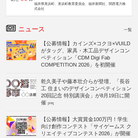
福井県美浜町、美浜町教育委員会、福井新聞社、関西電力株
式会社
ニュース
一覧
【公募情報】カインズ×コクヨ×VUILD
がタッグ、家具・木工品デザインコン
ペティション「CDM Digi Fab
COMPETITION 2026」を初開催
乾久美子や藤本壮介らが登壇、「長谷
工 住まいのデザインコンペティション
20回記念 特別講演会」が8月19日に開
催
[PR]
【公募情報】大賞賞金100万円！学生
向け創作コンテスト「サイゲームス ク
リエイティブコンテスト2026」が開催