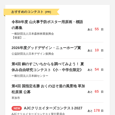
おすすめのコンテスト
[PR]
令和8年度 山火事予防ポスター用原画・標語
の募集
55
あと
日
一般財団法人日本森林林業振興会
【後援】
総務省消防庁、文部科学省、林野庁、全国森林組合連合
会、森林火災対策協会
2026年度グッドデザイン・ニューホープ賞
10
あと
日
公益財団法人日本デザイン振興会
第4回 銅のすごいちからを調べてみよう！ 夏
54
休み自由研究コンテスト《小・中学生限定》
あと
日
一般社団法人日本銅センター
第4回 国指定名勝 おくのほそ道の風景地 草加
65
松原展 公募
あと
日
草加市
AJCクリエイターズコンテスト2027
NEW
178
あと
日
AJCクリエイターズコンテスト実行委員会