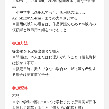
※50号（117×91cm）以内の壁面展示可能な平面作
品
※小中学生は画用紙でも可、画用紙の場合は
A2（42.2×59.4cm）までの大きさとする
※画用紙以外の場合は、作品保護のため3cm以内の
仮額縁と展示用の紐をつけること
参加方法
提出物を下記提出先まで搬入
※開梱は、本人または代理人が行うこと（梱包資材
は預かり不可）
※指定日時に搬入できない場合や、郵送等を希望す
る場合は要事前問合せ
参加資格
不問
※小中学生の部については学校または所属美術団体
を通じて応募すること（個人での応募も可）