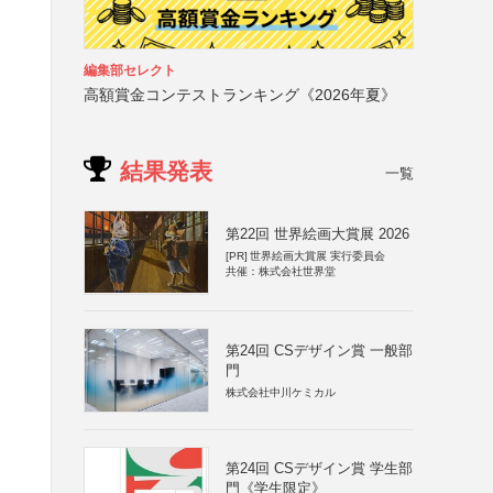
編集部セレクト
高額賞金コンテストランキング《2026年夏》
結果発表
一覧
第22回 世界絵画大賞展 2026
[PR]
世界絵画大賞展 実行委員会
共催：株式会社世界堂
第24回 CSデザイン賞 一般部
門
株式会社中川ケミカル
第24回 CSデザイン賞 学生部
門《学生限定》