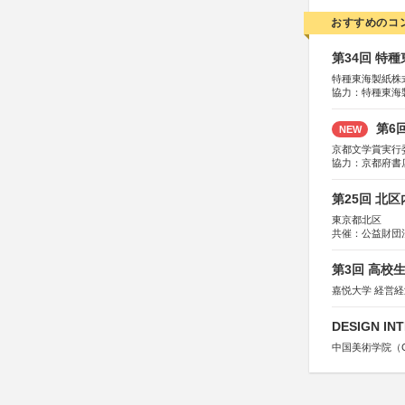
おすすめのコ
第34回 特
特種東海製紙株
協力：特種東海
特別協賛：静岡
第6
NEW
京都文学賞実行
協力：京都府書
社、集英社、小
研究所、双葉社
第25回 北
東京都北区
共催：公益財団
協力：一般財団
協賛：株式会社
第3回 高校
嘉悦大学 経営
DESIGN IN
中国美術学院（Chin