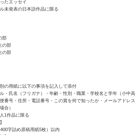
ったエッセイ
ル未発表の日本語作品に限る
の部
生の部
生の部
別の用紙に以下の事項を記入して添付
ル・氏名（フリガナ）・年齢・性別・職業・学校名と学年（小中
便番号・住所・電話番号・この賞を何で知ったか・メールアドレ
場合）
人1作品に限る
】
（400字詰め原稿用紙5枚）以内