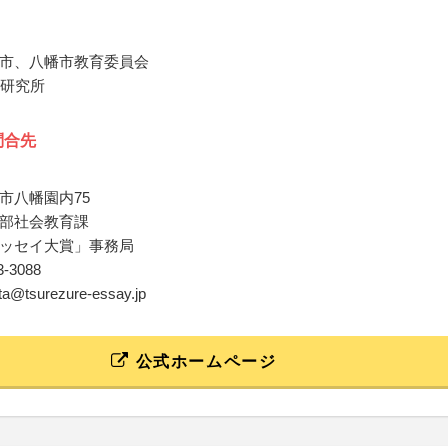
市、八幡市教育委員会
P研究所
問合先
市八幡園内75
部社会教育課
ッセイ大賞」事務局
83-3088
ata@tsurezure-essay.jp
公式ホームページ