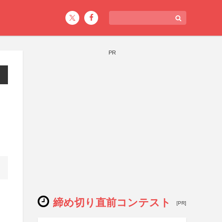
PR
締め切り直前コンテスト
[PR]