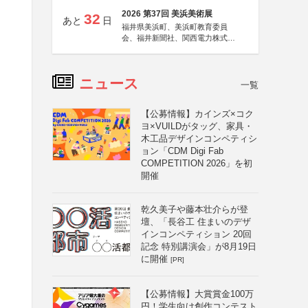
2026 第37回 美浜美術展
32
あと
日
福井県美浜町、美浜町教育委員
会、福井新聞社、関西電力株式会
社
ニュース
一覧
【公募情報】カインズ×コク
ヨ×VUILDがタッグ、家具・
木工品デザインコンペティシ
ョン「CDM Digi Fab
COMPETITION 2026」を初
開催
乾久美子や藤本壮介らが登
壇、「長谷工 住まいのデザ
インコンペティション 20回
記念 特別講演会」が8月19日
に開催
[PR]
【公募情報】大賞賞金100万
円！学生向け創作コンテスト