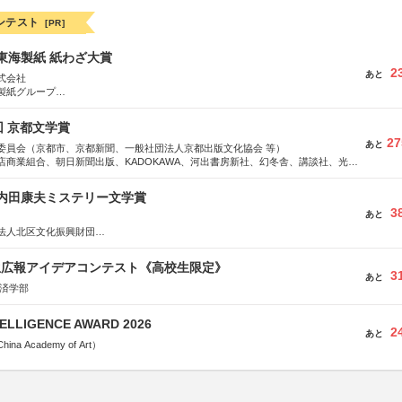
ンテスト
[PR]
種東海製紙 紙わざ大賞
2
あと
式会社
製紙グループ
県長泉町
回 京都文学賞
27
あと
委員会（京都市、京都新聞、一般社団法人京都出版文化協会 等）
店商業組合、朝日新聞出版、KADOKAWA、河出書房新社、幻冬舎、講談社、光文
学館、祥伝社、新潮社、淡交社、ちいさいミシマ社、徳間書店、早川書房、PHP
、文藝春秋、ポプラ社、毎日新聞出版
区内田康夫ミステリー文学賞
3
あと
法人北区文化振興財団
法人内田康夫財団
実業之日本社
生広報アイデアコンテスト《高校生限定》
3
あと
経済学部
TELLIGENCE AWARD 2026
2
あと
a Academy of Art）