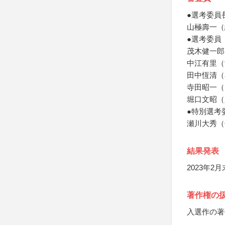
●選考委員
山極壽一（
●選考委員
茂木健一郎
中江有里（
田中恆清（
寺田昭一（
堀口文昭（
●特別選考
瀬川大秀（
結果発表
2023年
著作権の
入選作の著