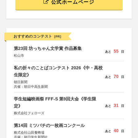
公式ホームページ
おすすめのコンテスト
[PR]
第23回 坊っちゃん文学賞 作品募集
55
あと
日
松山市
私の折々のことばコンテスト 2026《中・高校
生限定》
70
あと
日
朝日新聞
共催：朝日中高生新聞
学生短編映画祭 FFF-S 第9回大会《学生限
31
定》
あと
日
株式会社フェローズ
第14回 ミツバチの一枚画コンクール
40
あと
日
株式会社山田養蜂場
共催：朝日学生新聞社