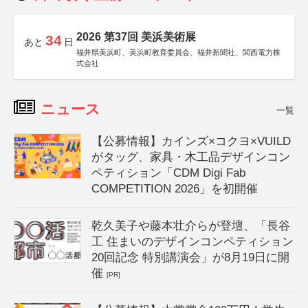
2026 第37回 美浜美術展
34
あと
日
福井県美浜町、美浜町教育委員会、福井新聞社、関西電力株
式会社
ニュース
一覧
【公募情報】カインズ×コクヨ×VUILD
がタッグ、家具・木工品デザインコン
ペティション「CDM Digi Fab
COMPETITION 2026」を初開催
乾久美子や藤本壮介らが登壇、「長谷
工 住まいのデザインコンペティション
20回記念 特別講演会」が8月19日に開
催
[PR]