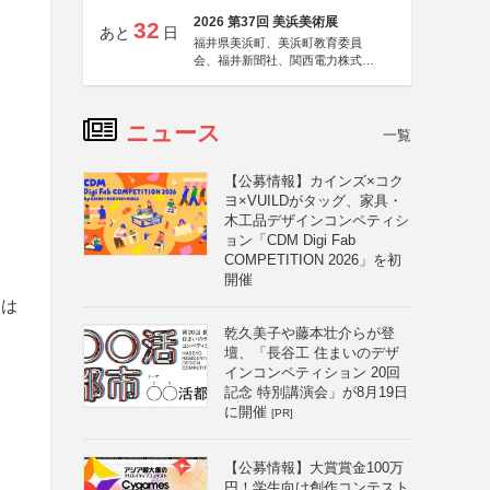
2026 第37回 美浜美術展
32
あと
日
福井県美浜町、美浜町教育委員
会、福井新聞社、関西電力株式会
社
ニュース
一覧
【公募情報】カインズ×コク
ヨ×VUILDがタッグ、家具・
木工品デザインコンペティシ
ョン「CDM Digi Fab
COMPETITION 2026」を初
開催
とは
乾久美子や藤本壮介らが登
壇、「長谷工 住まいのデザ
インコンペティション 20回
記念 特別講演会」が8月19日
に開催
[PR]
【公募情報】大賞賞金100万
円！学生向け創作コンテスト