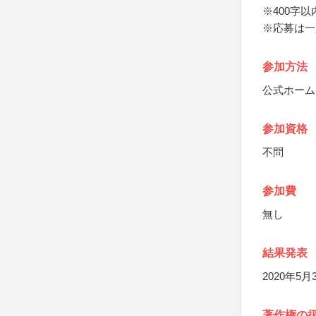
※400字
※応募は一
参加方法
公式ホーム
参加資格
不問
参加費
無し
結果発表
2020年5
著作権の