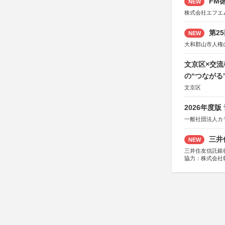
FM徳
NEW
株式会社エフエ
第2
NEW
大和郡山市人権
文京区×交
の“つながる
文京区
2026年度
一般社団法人カ
三井
NEW
三井住友信託銀
協力：株式会社
後援：日本郵便