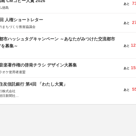
島 CMコピー大賞 2026
7
あと
ム徳島
5回 人権ショートレター
2
あと
のまちづくり推進協議会
流都市ハッシュタグキャンペーン ～あなたがみつけた交流都市
12
”を募集～
あと
版 音楽著作権の啓発チラシ デザイン大募集
15
あと
ラオケ使用者連盟
住友信託銀行 第4回 「わたし大賞」
5
あと
行株式会社
朝日新聞社
株式会社