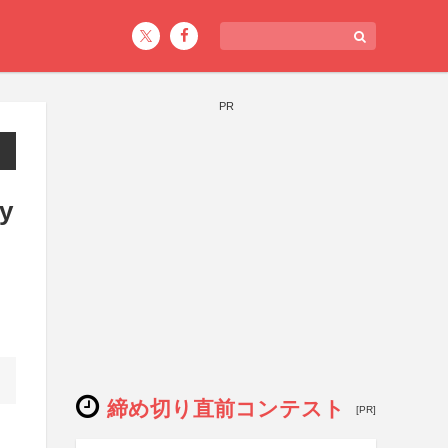
PR
y
締め切り直前コンテスト
[PR]