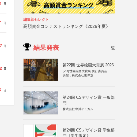
3
日
編集部セレクト
7
日
高額賞金コンテストランキング《2026年夏》
7
結果発表
日
一覧
第22回 世界絵画大賞展 2026
2
日
[PR]
世界絵画大賞展 実行委員会
共催：株式会社世界堂
5
日
第24回 CSデザイン賞 一般部
門
株式会社中川ケミカル
第24回 CSデザイン賞 学生部
門《学生限定》