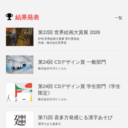
結果発表
一覧
第22回 世界絵画大賞展 2026
[PR]
世界絵画大賞展 実行委員会
共催：株式会社世界堂
第24回 CSデザイン賞 一般部門
株式会社中川ケミカル
第24回 CSデザイン賞 学生部門《学生
限定》
株式会社中川ケミカル
第71回 喜多方発感じる漢字あそび
漢字のまち喜多方