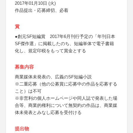
2017年01月10日 (火)
作品提出・応募締切、必着
賞
●創元SF短編賞 2017年6月刊行予定の「年刊日本
SF傑作選」に掲載したのち、短編単体で電子書籍
化し、規定印税をもって賞金とする
募集内容
商業媒体未発表の、広義のSF短編小説
※二重応募（他の公募賞に応募中の作品を応募する
こと）は不可
※非営利の個人ホームページや同人誌で発表した場
合等、商業的権利について無契約の作品は、商業媒
体未発表とみなし応募を受付ける
提出物