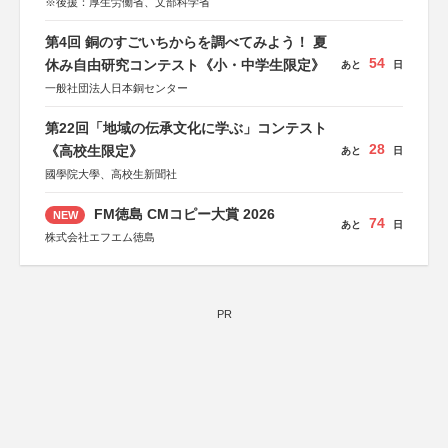
※後援：厚生労働省、文部科学省
第4回 銅のすごいちからを調べてみよう！ 夏
54
休み自由研究コンテスト《小・中学生限定》
あと
日
一般社団法人日本銅センター
第22回「地域の伝承文化に学ぶ」コンテスト
28
《高校生限定》
あと
日
國學院大學、高校生新聞社
FM徳島 CMコピー大賞 2026
NEW
74
あと
日
株式会社エフエム徳島
PR