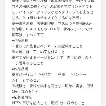
※作品原稿・作品梗概・応募者情報を、A4サイズ横
向きの用紙に40字×40行の縦書きでプリントアウト
し、バインダークリップかゼムクリップで右上をと
じること（紐やホチキスでとじるのは不可）
※手書き原稿、感熱紙印刷、マス目つき原稿用紙へ
の印刷、USBメモリやCD-R等、保存メディアでの
応募は、すべて不可
●作品原稿
※冒頭に作品名とペンネームを記載すること
※末尾には「了」の字を付すこと
※本文が始まるページを1として、左下に通しのペ
ージ番号をふること
●作品梗概
※冒頭一行は「［作品名］ 梗概 ［ペンネー
ム］」とすること
※梗概は、伏線や結末を隠さずに明確に書き、用紙
1枚に収めること
●応募者情報
以下の事項を記入して、用紙1枚に収めること