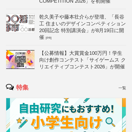
COMPETITION 2026」を初開催
乾久美子や藤本壮介らが登壇、「長谷
工 住まいのデザインコンペティション
20回記念 特別講演会」が8月19日に開
催
[PR]
【公募情報】大賞賞金100万円！学生
向け創作コンテスト「サイゲームス ク
リエイティブコンテスト2026」が開催
特集
一覧