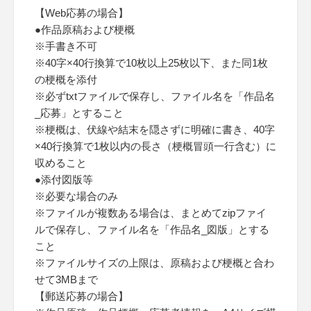
【Web応募の場合】
●作品原稿および梗概
※手書き不可
※40字×40行換算で10枚以上25枚以下、また同1枚
の梗概を添付
※必ずtxtファイルで保存し、ファイル名を「作品名
_応募」とすること
※梗概は、伏線や結末を隠さずに明確に書き、40字
×40行換算で1枚以内の長さ（梗概冒頭一行含む）に
収めること
●添付図版等
※必要な場合のみ
※ファイルが複数ある場合は、まとめてzipファイ
ルで保存し、ファイル名を「作品名_図版」とする
こと
※ファイルサイズの上限は、原稿および梗概と合わ
せて3MBまで
【郵送応募の場合】