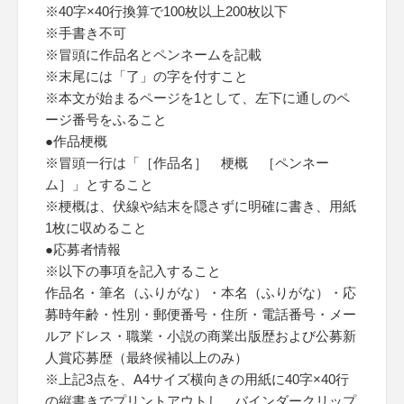
※40字×40行換算で100枚以上200枚以下
※手書き不可
※冒頭に作品名とペンネームを記載
※末尾には「了」の字を付すこと
※本文が始まるページを1として、左下に通しのペ
ージ番号をふること
●作品梗概
※冒頭一行は「［作品名］ 梗概 ［ペンネー
ム］」とすること
※梗概は、伏線や結末を隠さずに明確に書き、用紙
1枚に収めること
●応募者情報
※以下の事項を記入すること
作品名・筆名（ふりがな）・本名（ふりがな）・応
募時年齢・性別・郵便番号・住所・電話番号・メー
ルアドレス・職業・小説の商業出版歴および公募新
人賞応募歴（最終候補以上のみ）
※上記3点を、A4サイズ横向きの用紙に40字×40行
の縦書きでプリントアウトし、バインダークリップ