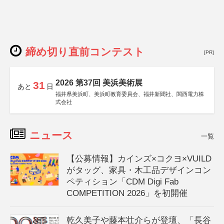
締め切り直前コンテスト
[PR]
2026 第37回 美浜美術展
31
あと
日
福井県美浜町、美浜町教育委員会、福井新聞社、関西電力株
式会社
ニュース
一覧
【公募情報】カインズ×コクヨ×VUILD
がタッグ、家具・木工品デザインコン
ペティション「CDM Digi Fab
COMPETITION 2026」を初開催
乾久美子や藤本壮介らが登壇、「長谷