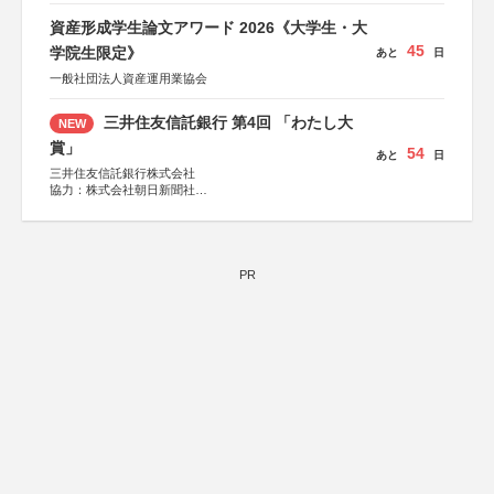
資産形成学生論文アワード 2026《大学生・大
45
学院生限定》
あと
日
一般社団法人資産運用業協会
三井住友信託銀行 第4回 「わたし大
NEW
賞」
54
あと
日
三井住友信託銀行株式会社
協力：株式会社朝日新聞社
後援：日本郵便株式会社
PR