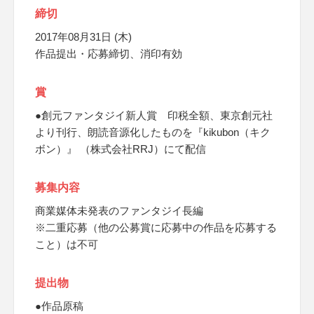
締切
2017年08月31日 (木)
作品提出・応募締切、消印有効
賞
●創元ファンタジイ新人賞 印税全額、東京創元社
より刊行、朗読音源化したものを『kikubon（キク
ボン）』 （株式会社RRJ）にて配信
募集内容
商業媒体未発表のファンタジイ長編
※二重応募（他の公募賞に応募中の作品を応募する
こと）は不可
提出物
●作品原稿