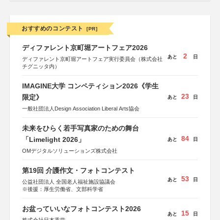
おすすめのコンテスト
[PR]
ディファレント京町堀アートフェア2026
2
あと
日
ディファレント京町堀アートフェア実行委員会（株式会社
チグニッタ内）
IMAGINE大学 コンペティション2026《学生
23
限定》
あと
日
一般社団法人Design Association Liberal Arts協会
未来をひらく若手写真家のための舞台
84
「Limelight 2026」
あと
日
OMデジタルソリューションズ株式会社
第19回 介護作文・フォトコンテスト
53
あと
日
公益社団法人 全国老人福祉施設協議会
※後援：厚生労働省、文部科学省
お盆っていいなフォトコンテスト2026
15
あと
日