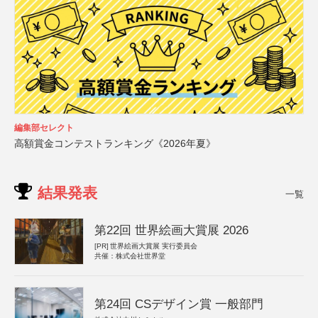
編集部セレクト
高額賞金コンテストランキング《2026年夏》
結果発表
一覧
第22回 世界絵画大賞展 2026
[PR]
世界絵画大賞展 実行委員会
共催：株式会社世界堂
第24回 CSデザイン賞 一般部門