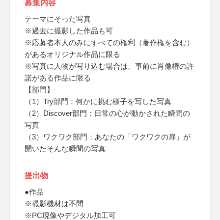
募集内容
テーマにそった写真
※過去に撮影した作品も可
※応募者本人のみにすべての権利（著作権を含む）
があるオリジナル作品に限る
※写真に人物が写り込む場合は、事前に肖像権の許
諾がある作品に限る
【部門】
（1）Try部門：何かに挑む様子を写した写真
（2）Discover部門：日常の心が動かされた瞬間の
写真
（3）ワクワク部門：あなたの「ワクワクの扉」が
開いたそんな瞬間の写真
提出物
●作品
※撮影機材は不問
※PC現像やデジタル加工可