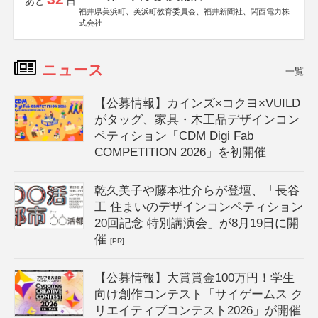
あと
日
福井県美浜町、美浜町教育委員会、福井新聞社、関西電力株
式会社
ニュース
一覧
【公募情報】カインズ×コクヨ×VUILD
がタッグ、家具・木工品デザインコン
ペティション「CDM Digi Fab
COMPETITION 2026」を初開催
乾久美子や藤本壮介らが登壇、「長谷
工 住まいのデザインコンペティション
20回記念 特別講演会」が8月19日に開
催
[PR]
【公募情報】大賞賞金100万円！学生
向け創作コンテスト「サイゲームス ク
リエイティブコンテスト2026」が開催