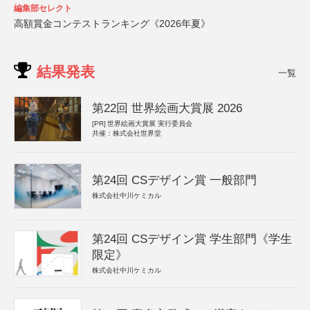
編集部セレクト
高額賞金コンテストランキング《2026年夏》
結果発表
一覧
第22回 世界絵画大賞展 2026
[PR]
世界絵画大賞展 実行委員会
共催：株式会社世界堂
第24回 CSデザイン賞 一般部門
株式会社中川ケミカル
第24回 CSデザイン賞 学生部門《学生
限定》
株式会社中川ケミカル