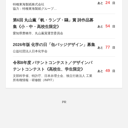
24
あと
日
特種東海製紙株式会社
協力：特種東海製紙グループ
特別協賛：静岡県長泉町
第6回 丸山薫「帆・ランプ・鷗」賞 詩作品募
54
集《小・中・高校生限定》
あと
日
愛知県豊橋市、丸山薫賞運営委員会
2026年版 化学の日「缶バッジデザイン」募集
77
あと
日
公益社団法人日本化学会
令和8年度 パテントコンテスト／デザインパ
テントコンテスト《高校生、学生限定》
49
あと
日
文部科学省、特許庁、日本弁理士会、独立行政法人 工業
所有権情報・研修館（INPIT）
PR