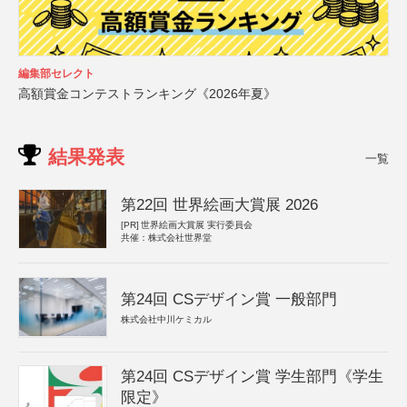
編集部セレクト
高額賞金コンテストランキング《2026年夏》
結果発表
一覧
第22回 世界絵画大賞展 2026
[PR]
世界絵画大賞展 実行委員会
共催：株式会社世界堂
第24回 CSデザイン賞 一般部門
株式会社中川ケミカル
第24回 CSデザイン賞 学生部門《学生
限定》