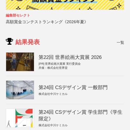
編集部セレクト
高額賞金コンテストランキング《2026年夏》
結果発表
一覧
第22回 世界絵画大賞展 2026
[PR]
世界絵画大賞展 実行委員会
共催：株式会社世界堂
第24回 CSデザイン賞 一般部門
株式会社中川ケミカル
第24回 CSデザイン賞 学生部門《学生
限定》
株式会社中川ケミカル