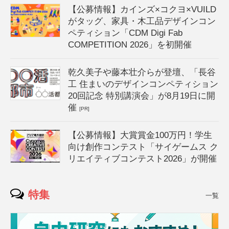
【公募情報】カインズ×コクヨ×VUILD
がタッグ、家具・木工品デザインコン
ペティション「CDM Digi Fab
COMPETITION 2026」を初開催
乾久美子や藤本壮介らが登壇、「長谷
工 住まいのデザインコンペティション
20回記念 特別講演会」が8月19日に開
催
[PR]
【公募情報】大賞賞金100万円！学生
向け創作コンテスト「サイゲームス ク
リエイティブコンテスト2026」が開催
特集
一覧