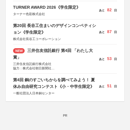
TURNER AWARD 2026《学生限定》
82
あと
日
ターナー色彩株式会社
第20回 長谷工住まいのデザインコンペティシ
87
ョン《学生限定》
あと
日
株式会社長谷工コーポレーション
三井住友信託銀行 第4回 「わたし大
NEW
賞」
53
あと
日
三井住友信託銀行株式会社
協力：株式会社朝日新聞社
後援：日本郵便株式会社
第4回 銅のすごいちからを調べてみよう！ 夏
51
休み自由研究コンテスト《小・中学生限定》
あと
日
一般社団法人日本銅センター
PR