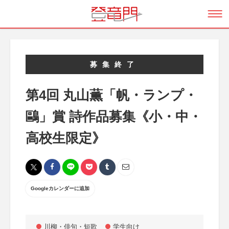
募集終了
第4回 丸山薫「帆・ランプ・
鷗」賞 詩作品募集《小・中・
高校生限定》
Googleカレンダーに追加
川柳・俳句・短歌
学生向け