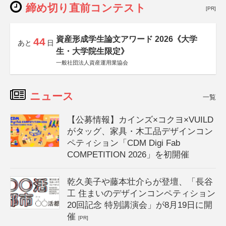
締め切り直前コンテスト
[PR]
資産形成学生論文アワード 2026《大学
44
あと
日
生・大学院生限定》
一般社団法人資産運用業協会
ニュース
一覧
【公募情報】カインズ×コクヨ×VUILD
がタッグ、家具・木工品デザインコン
ペティション「CDM Digi Fab
COMPETITION 2026」を初開催
乾久美子や藤本壮介らが登壇、「長谷
工 住まいのデザインコンペティション
20回記念 特別講演会」が8月19日に開
催
[PR]