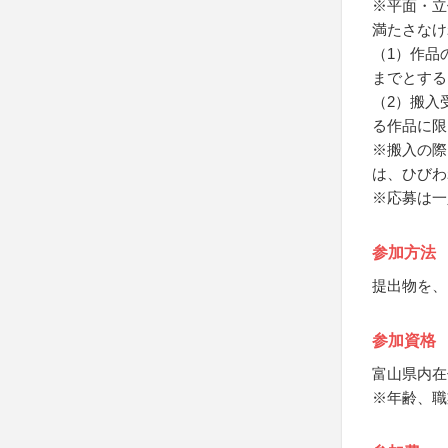
※平面・立
満たさなけ
（1）作品
までとする
（2）搬入
る作品に限
※搬入の際
は、ひびわ
※応募は一
参加方法
提出物を、1
参加資格
富山県内在
※年齢、職