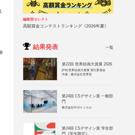
以
編集部セレクト
高額賞金コンテストランキング《2026年夏》
結果発表
一覧
柳
第22回 世界絵画大賞展 2026
[PR]
世界絵画大賞展 実行委員会
共催：株式会社世界堂
第24回 CSデザイン賞 一般部
門
株式会社中川ケミカル
第24回 CSデザイン賞 学生部
門《学生限定》