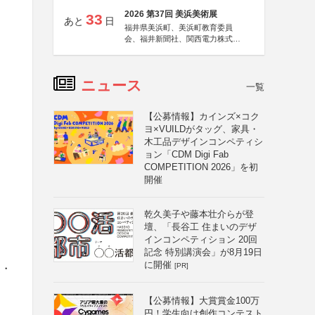
2026 第37回 美浜美術展
33
あと
日
福井県美浜町、美浜町教育委員
会、福井新聞社、関西電力株式会
社
ニュース
一覧
【公募情報】カインズ×コク
ヨ×VUILDがタッグ、家具・
木工品デザインコンペティシ
ョン「CDM Digi Fab
COMPETITION 2026」を初
開催
乾久美子や藤本壮介らが登
壇、「長谷工 住まいのデザ
インコンペティション 20回
記念 特別講演会」が8月19日
に開催
[PR]
選・
【公募情報】大賞賞金100万
円！学生向け創作コンテスト