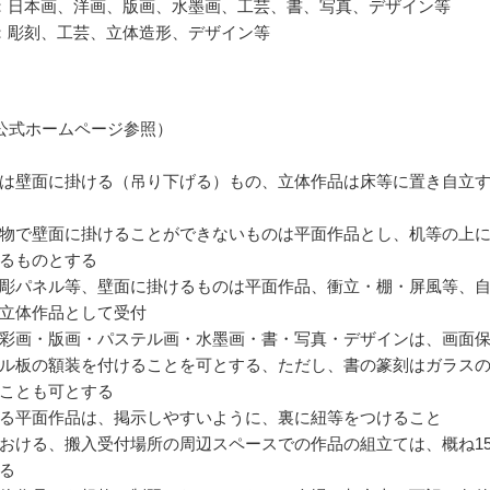
：日本画、洋画、版画、水墨画、工芸、書、写真、デザイン等
：彫刻、工芸、立体造形、デザイン等
公式ホームページ参照）
は壁面に掛ける（吊り下げる）もの、立体作品は床等に置き自立
物で壁面に掛けることができないものは平面作品とし、机等の上
るものとする
彫パネル等、壁面に掛けるものは平面作品、衝立・棚・屏風等、
立体作品として受付
彩画・版画・パステル画・水墨画・書・写真・デザインは、画面
ル板の額装を付けることを可とする、ただし、書の篆刻はガラス
ことも可とする
る平面作品は、掲示しやすいように、裏に紐等をつけること
おける、搬入受付場所の周辺スペースでの作品の組立ては、概ね1
る