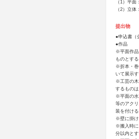
（1）平面
（2）立体
提出物
●申込書（
●作品
※平面作品
ものとする
※折本・巻
いて展示す
※工芸の木
するものは
※平面の水
等のアクリ
装を付ける
※壁に掛け
※搬入時に
分以内とす