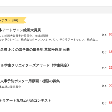
ンテスト
[PR]
日本アートサロン絵画大賞展
6
あと
ロン絵画大賞展実行委員会、産経新聞社
サクラクレパス、株式会社ターレンスジャパン、サクラアートサロン、株式会社
定名勝 おくのほそ道の風景地 草加松原展 公募
6
あと
クル学生クリエイターズアワード《学生限定》
2
あと
ト
山火事予防ポスター用原画・標語の募集
5
あと
本森林林業振興会
文部科学省、林野庁、全国森林組合連合会、森林火災対策協会
ルトラアート九谷ぬり絵コンテスト
5
あと