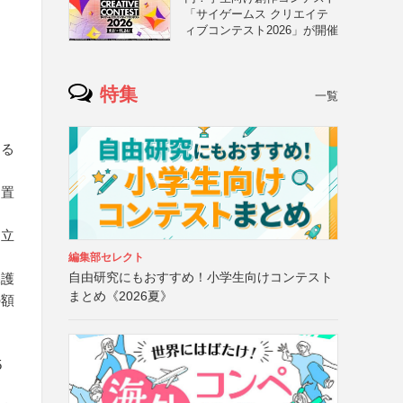
「サイゲームス クリエイテ
ィブコンテスト2026」が開催
特集
一覧
する
に置
自立
編集部セレクト
自由研究にもおすすめ！小学生向けコンテスト
保護
まとめ《2026夏》
の額
5