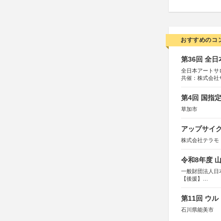
おすすめのコ
第36回 全
全日本アートサ
共催：株式会社
アムス
第4回 国指
草加市
アップサイ
株式会社テラモ
令和8年度 
一般財団法人日
【後援】
総務省消防庁、
第11回 ウ
石川県能美市