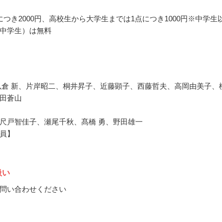
につき2000円、高校生から大学生までは1点につき1000円※中学生
中学生）は無料
以倉 新、片岸昭二、桐井昇子、近藤顕子、西藤哲夫、高岡由美子、
田蒼山
尺戸智佳子、瀬尾千秋、髙橋 勇、野田雄一
員】
扱い
問い合わせください