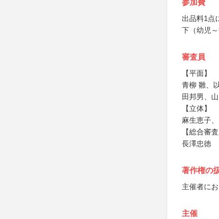
参加費
出品料1点
下（幼児～
審査員
【平面】
青柳 雛、
田邦男、山
【立体】
麻生恵子、
【総合審査
長澤忠徳
著作権の
主催者にお
主催