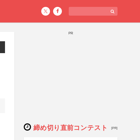
PR
締め切り直前コンテスト
[PR]