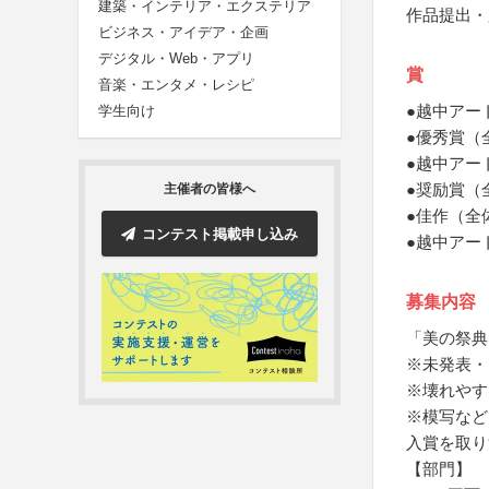
建築・インテリア・エクステリア
作品提出・応
ビジネス・アイデア・企画
デジタル・Web・アプリ
賞
音楽・エンタメ・レシピ
●越中アー
学生向け
●優秀賞（
●越中アー
●奨励賞（
主催者の皆様へ
●佳作（全
コンテスト掲載申し込み
●越中アー
募集内容
「美の祭典
※未発表・
※壊れやす
※模写など
入賞を取り
【部門】