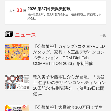
2026 第37回 美浜美術展
33
あと
日
福井県美浜町、美浜町教育委員会、福井新聞社、関西電力株
式会社
ニュース
一覧
【公募情報】カインズ×コクヨ×VUILD
がタッグ、家具・木工品デザインコン
ペティション「CDM Digi Fab
COMPETITION 2026」を初開催
乾久美子や藤本壮介らが登壇、「長谷
工 住まいのデザインコンペティション
20回記念 特別講演会」が8月19日に開
催
[PR]
【公募情報】大賞賞金100万円！学生