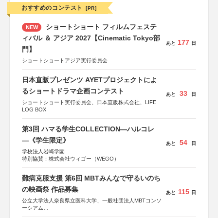
おすすめのコンテスト
[PR]
ショートショート フィルムフェステ
NEW
ィバル ＆ アジア 2027【Cinematic Tokyo部
177
あと
日
門】
ショートショートアジア実行委員会
日本直販プレゼンツ AYETプロジェクトによ
るショートドラマ企画コンテスト
33
あと
日
ショートショート実行委員会、日本直販株式会社、LIFE
LOG BOX
第3回 ハマる学生COLLECTION―ハルコレ
―《学生限定》
54
あと
日
学校法人岩崎学園
特別協賛：株式会社ウィゴー（WEGO）
難病克服支援 第6回 MBTみんなで守るいのち
の映画祭 作品募集
115
あと
日
公立大学法人奈良県立医科大学、一般社団法人MBTコンソ
ーシアム