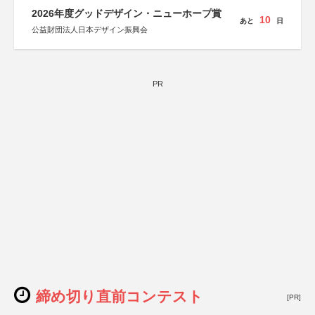
協力：読売新聞社
2026年度グッドデザイン・ニューホープ賞
後援：厚生労働省
10
あと
日
文部科学省
公益財団法人日本デザイン振興会
奈良県
日本経済団体連合会
関西経済連合会
「“よい仕事おこし”フェア」実行委員会
関西文化学術研究都市推進機構
PR
東京難病団体連絡協議会
締め切り直前コンテスト
[PR]