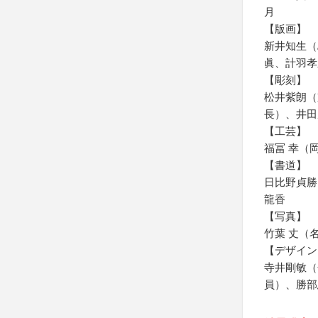
月
【版画】
新井知生（
眞、計羽孝
【彫刻】
松井紫朗（
長）、井田
【工芸】
福冨 幸（
【書道】
日比野貞勝
龍香
【写真】
竹葉 丈（
【デザイン
寺井剛敏（
員）、勝部