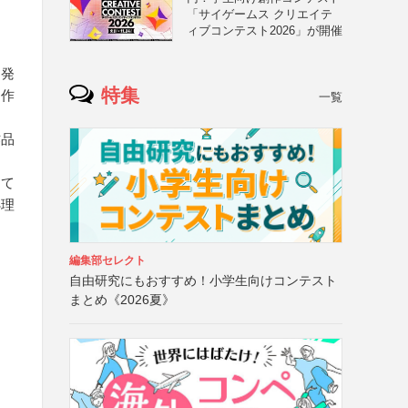
「サイゲームス クリエイテ
ィブコンテスト2026」が開催
け発
特集
品作
一覧
作品
して
処理
編集部セレクト
自由研究にもおすすめ！小学生向けコンテスト
まとめ《2026夏》