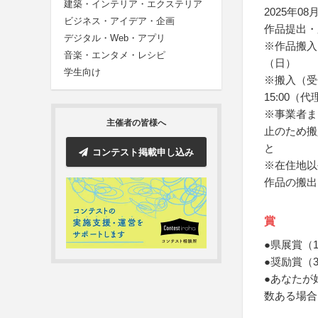
建築・インテリア・エクステリア
2025年08月
ビジネス・アイデア・企画
作品提出・
デジタル・Web・アプリ
※作品搬入
音楽・エンタメ・レシピ
（日）
学生向け
※搬入（受付
15:00
※事業者ま
主催者の皆様へ
止のため搬
と
コンテスト掲載申し込み
※在住地以
作品の搬出
賞
●県展賞（
●奨励賞（
●あなたが
数ある場合