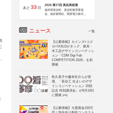
2026 第37回 美浜美術展
33
あと
日
福井県美浜町、美浜町教育委員
会、福井新聞社、関西電力株式会
社
ニュース
一覧
防
【公募情報】カインズ×コク
こ
ヨ×VUILDがタッグ、家具・
木工品デザインコンペティシ
ョン「CDM Digi Fab
し、
COMPETITION 2026」を初
開催
乾久美子や藤本壮介らが登
壇、「長谷工 住まいのデザ
インコンペティション 20回
記念 特別講演会」が8月19日
に開催
[PR]
複
【公募情報】大賞賞金100万
円！学生向け創作コンテスト