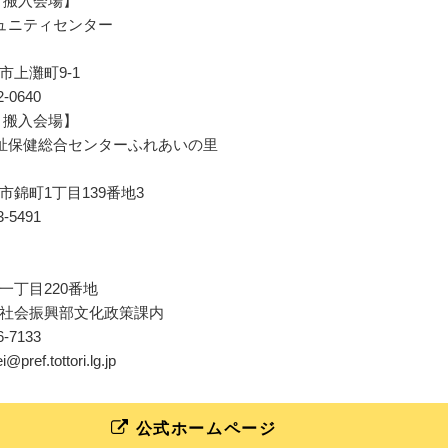
 搬入会場】
ュニティセンター
市上灘町9-1
22-0640
 搬入会場】
祉保健総合センターふれあいの里
市錦町1丁目139番地3
23-5491
一丁目220番地
社会振興部文化政策課内
26-7133
i@pref.tottori.lg.jp
公式ホームページ