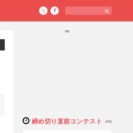
PR
締め切り直前コンテスト
[PR]