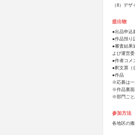
（8）デザ
提出物
●出品申込
●作品預り
●審査結果
よび運営委
●作者コメ
●釈文票（
●作品
※応募は一
※作品裏面
※部門ごと
参加方法
各地区の搬