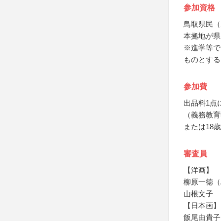
参加資格
鳥取県民（
本拠地が県
※進学等で
ものとする
参加費
出品料1点
（義務教育
または18
審査員
【洋画】
柳原一徳（
山根文子
【日本画】
飯尾由貴子