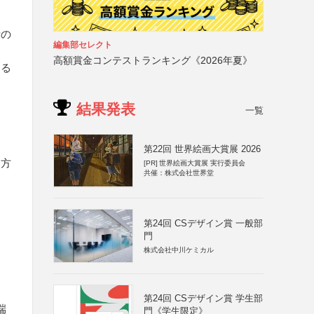
活の
編集部セレクト
高額賞金コンテストランキング《2026年夏》
きる
結果発表
一覧
第22回 世界絵画大賞展 2026
る方
[PR]
世界絵画大賞展 実行委員会
共催：株式会社世界堂
第24回 CSデザイン賞 一般部
門
株式会社中川ケミカル
、
第24回 CSデザイン賞 学生部
端
門《学生限定》