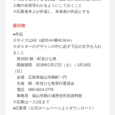
人物の名前等わかるようにしておくこと
※応募者本人が作成し、未発表の作品とする
提出物
●作品
※サイズはA2（縦59.4×横42.0cm）
※ポスターのデザインの中に必ず下記の文字を入れ
ること
第16回 鞆・町並ひな祭
開催期間 2018年2月17日（土）～3月18日
（日）
会場 広島県福山市鞆町一円
主催 鞆・町並ひな祭実行委員会
電話 080-5614-2778
事務局 福山市鞆の浦歴史民俗資料館
※応募は一人2点まで
●応募票（公式ホームページよりダウンロード）