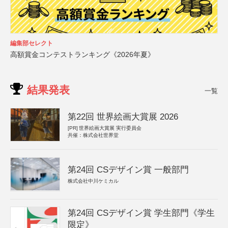
編集部セレクト
高額賞金コンテストランキング《2026年夏》
結果発表
一覧
第22回 世界絵画大賞展 2026
[PR]
世界絵画大賞展 実行委員会
共催：株式会社世界堂
第24回 CSデザイン賞 一般部門
株式会社中川ケミカル
第24回 CSデザイン賞 学生部門《学生
限定》