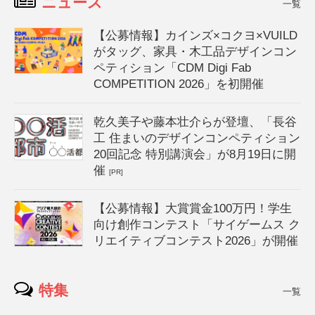
ニュース
一覧
【公募情報】カインズ×コクヨ×VUILD
がタッグ、家具・木工品デザインコン
ペティション「CDM Digi Fab
COMPETITION 2026」を初開催
乾久美子や藤本壮介らが登壇、「長谷
工 住まいのデザインコンペティション
20回記念 特別講演会」が8月19日に開
催
[PR]
【公募情報】大賞賞金100万円！学生
向け創作コンテスト「サイゲームス ク
リエイティブコンテスト2026」が開催
特集
一覧