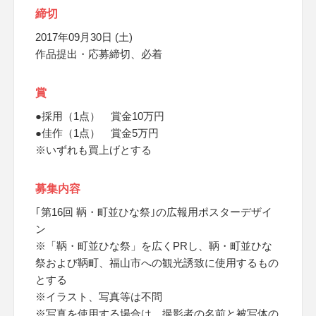
締切
2017年09月30日 (土)
作品提出・応募締切、必着
賞
●採用（1点） 賞金10万円
●佳作（1点） 賞金5万円
※いずれも買上げとする
募集内容
｢第16回 鞆・町並ひな祭｣の広報用ポスターデザイ
ン
※「鞆・町並ひな祭」を広くPRし、鞆・町並ひな
祭および鞆町、福山市への観光誘致に使用するもの
とする
※イラスト、写真等は不問
※写真を使用する場合は、撮影者の名前と被写体の