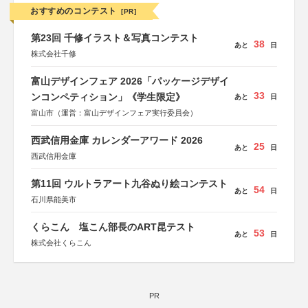
おすすめのコンテスト
[PR]
第23回 千修イラスト＆写真コンテスト
38
あと
日
株式会社千修
富山デザインフェア 2026「パッケージデザイ
33
ンコンペティション」《学生限定》
あと
日
富山市（運営：富山デザインフェア実行委員会）
西武信用金庫 カレンダーアワード 2026
25
あと
日
西武信用金庫
第11回 ウルトラアート九谷ぬり絵コンテスト
54
あと
日
石川県能美市
くらこん 塩こん部長のART昆テスト
53
あと
日
株式会社くらこん
PR