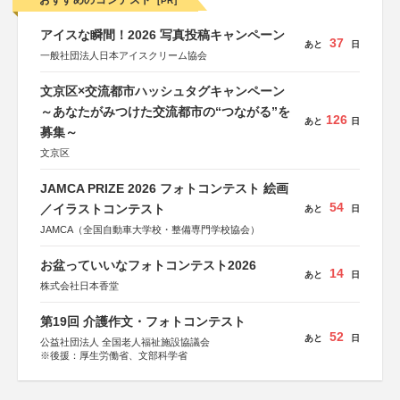
おすすめのコンテスト
[PR]
アイスな瞬間！2026 写真投稿キャンペーン
37
あと
日
一般社団法人日本アイスクリーム協会
文京区×交流都市ハッシュタグキャンペーン
～あなたがみつけた交流都市の“つながる”を
126
あと
日
募集～
文京区
JAMCA PRIZE 2026 フォトコンテスト 絵画
54
／イラストコンテスト
あと
日
JAMCA（全国自動車大学校・整備専門学校協会）
お盆っていいなフォトコンテスト2026
14
あと
日
株式会社日本香堂
第19回 介護作文・フォトコンテスト
52
あと
日
公益社団法人 全国老人福祉施設協議会
※後援：厚生労働省、文部科学省