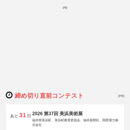
PR
締め切り直前コンテスト
[PR]
2026 第37回 美浜美術展
31
あと
日
福井県美浜町、美浜町教育委員会、福井新聞社、関西電力株
式会社