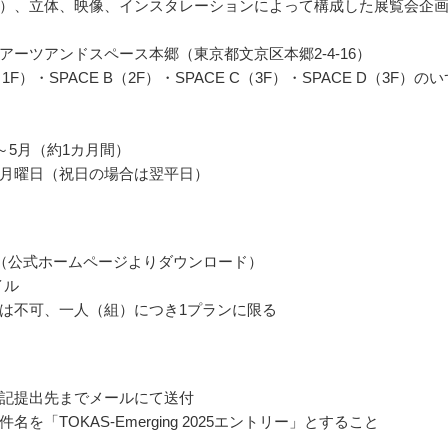
）、立体、映像、インスタレーションによって構成した展覧会企
アーツアンドスペース本郷（東京都文京区本郷2-4-16）
（1F）・SPACE B（2F）・SPACE C（3F）・SPACE D（3F）の
月～5月（約1カ月間）
月曜日（祝日の場合は翌平日）
（公式ホームページよりダウンロード）
イル
は不可、一人（組）につき1プランに限る
記提出先までメールにて送付
名を「TOKAS-Emerging 2025エントリー」とすること