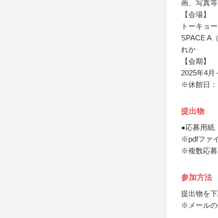
画、写真等
【会場】
トーキョー
SPACE A
れか
【会期】
2025年4
※休館日：
提出物
●応募用紙
※pdfファ
※複数応募
参加方法
提出物を下
※メールの件