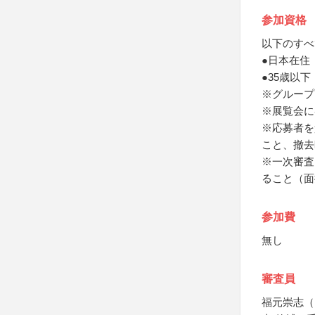
参加資格
以下のすべ
●日本在住
●35歳以下
※グループ
※展覧会に
※応募者を
こと、撤去
※一次審査
ること（面
参加費
無し
審査員
福元崇志（