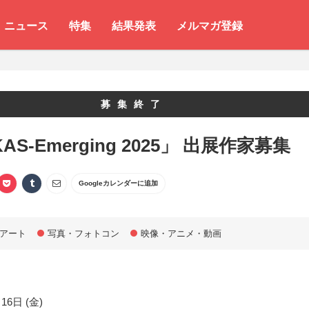
ニュース
特集
結果発表
メルマガ登録
募集終了
AS-Emerging 2025」 出展作家募集
Googleカレンダーに追加
アート
写真・フォトコン
映像・アニメ・動画
16日 (金)