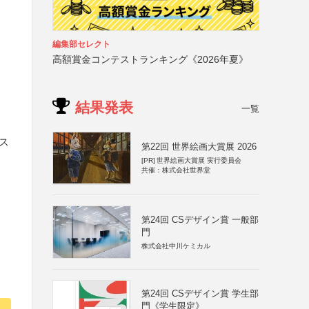
編集部セレクト
高額賞金コンテストランキング《2026年夏》
結果発表
一覧
ス
第22回 世界絵画大賞展 2026
[PR]
世界絵画大賞展 実行委員会
共催：株式会社世界堂
第24回 CSデザイン賞 一般部
門
株式会社中川ケミカル
第24回 CSデザイン賞 学生部
門《学生限定》