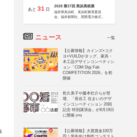
2026 第37回 美浜美術展
31
あと
日
福井県美浜町、美浜町教育委員
会、福井新聞社、関西電力株式会
社
ニュース
一覧
【公募情報】カインズ×コク
ヨ×VUILDがタッグ、家具・
木工品デザインコンペティシ
ョン「CDM Digi Fab
COMPETITION 2026」を初
開催
乾久美子や藤本壮介らが登
壇、「長谷工 住まいのデザ
インコンペティション 20回
記念 特別講演会」が8月19日
に開催
[PR]
【公募情報】大賞賞金100万
版
円！学生向け創作コンテスト