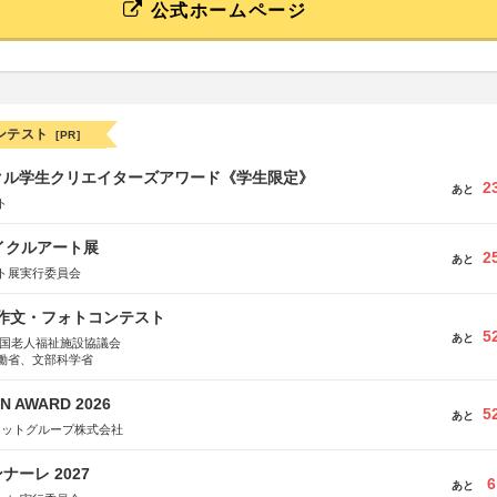
公式ホームページ
ンテスト
[PR]
クル学生クリエイターズアワード《学生限定》
2
あと
ト
イクルアート展
2
あと
ト展実行委員会
護作文・フォトコンテスト
5
あと
全国老人福祉施設協議会
働省、文部科学省
N AWARD 2026
5
あと
ネットグループ株式会社
ーレ 2027
6
あと