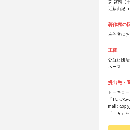
森 啓輔（
近藤由紀（
著作権の
主催者にお
主催
公益財団法
ペース
提出先・
トーキョー
「TOKAS-E
mail : app
（「★」を