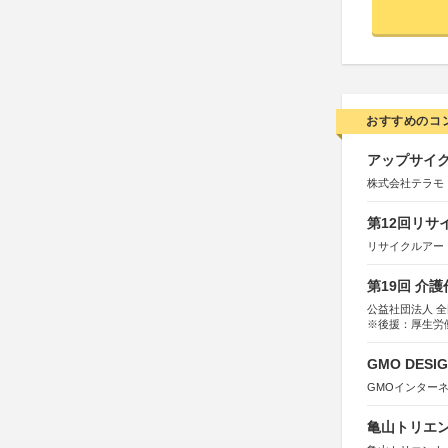
おすすめのコ
アップサイ
株式会社テラモ
第12回リサ
リサイクルアー
第19回 介
公益社団法人 
※後援：厚生労
GMO DESIG
GMOインター
亀山トリエンナ