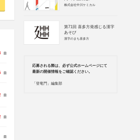
株式会社中川ケミカル
第71回 喜多方発感じる漢字
あそび
漢字のまち喜多方
3
日
応募される際は、必ず公式ホームページにて
最新の開催情報をご確認ください。
5
日
「登竜門」編集部
2
日
2
日
日