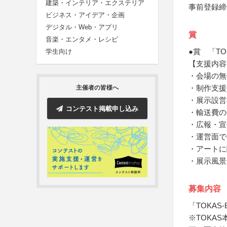
建築・インテリア・エクステリア
事前登録締
ビジネス・アイデア・企画
デジタル・Web・アプリ
賞
音楽・エンタメ・レシピ
●賞 「TOK
学生向け
【支援内容
・会場の無
・制作支援
主催者の皆様へ
・展示設営
コンテスト掲載申し込み
・輸送費の
・広報・宣
・運営面で
・アートに
・展示風景
募集内容
「TOKAS-
※TOKA