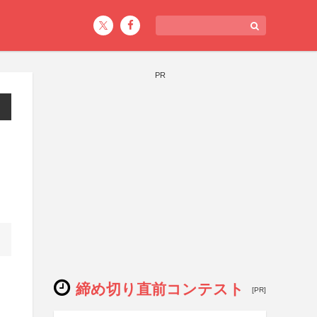
PR
締め切り直前コンテスト
[PR]