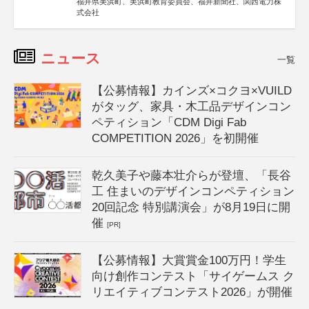
福井県美浜町、美浜町教育委員会、福井新聞社、関西電力株
式会社
ニュース
一覧
【公募情報】カインズ×コクヨ×VUILD
がタッグ、家具・木工品デザインコン
ペティション「CDM Digi Fab
COMPETITION 2026」を初開催
乾久美子や藤本壮介らが登壇、「長谷
工 住まいのデザインコンペティション
20回記念 特別講演会」が8月19日に開
催
[PR]
【公募情報】大賞賞金100万円！学生
向け創作コンテスト「サイゲームス ク
リエイティブコンテスト2026」が開催