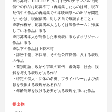
※応募時にYouTube上でいずれかのチャンネルで配
信中の作品は応募不可（再編集したものは可、現在
配信中の作品の再編集での本映画祭への出品が問題
ないかは、現配信者に対し各自で確認すること）
※著作権が、応募者本人もしくは製作チームに帰属
している作品に限る
※応募者本人が制作した未発表に限らずオリジナル
作品に限る
※以下の作品は上映不可
・誹謗中傷、不快感、その他公序良俗に反する表現
の作品
・差別用語、政治や宗教の宣伝、虚偽等、社会に誤
解を与える表現がある作品
・特定の個人・団体の名誉、プライバシーおよび信
頼を毀損する表現がある作品
・年齢制限を設ける必要がある表現を用いた作品
提出物