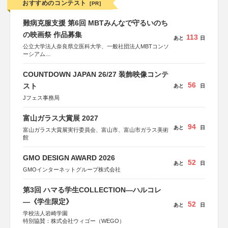
おすすめのコンテスト
[PR]
難病克服支援 第6回 MBTみんなで守るいのち
の映画祭 作品募集
113
あと
日
公立大学法人奈良県立医科大学、一般社団法人MBTコンソ
ーシアム
協力：読売新聞社
COUNTDOWN JAPAN 26/27 装飾映像コンテ
後援：厚生労働省
56
文部科学省
スト
あと
日
奈良県
Jフェス事務局
日本経済団体連合会
関西経済連合会
「“よい仕事おこし”フェア」実行委員会
富山ガラス大賞展 2027
関西文化学術研究都市推進機構
94
あと
日
富山ガラス大賞展実行委員会、富山市、富山市ガラス美術
東京難病団体連絡協議会
館
GMO DESIGN AWARD 2026
52
あと
日
GMOインターネットグループ株式会社
第3回 ハマる学生COLLECTION―ハルコレ
―《学生限定》
52
あと
日
学校法人岩崎学園
特別協賛：株式会社ウィゴー（WEGO）