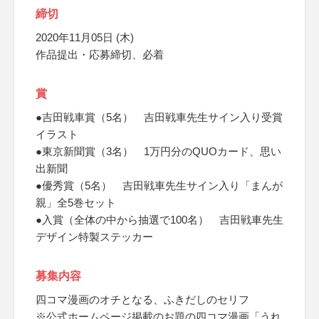
締切
2020年11月05日 (木)
作品提出・応募締切、必着
賞
●吉田戦車賞（5名） 吉田戦車先生サイン入り受賞
イラスト
●東京新聞賞（3名） 1万円分のQUOカード、思い
出新聞
●優秀賞（5名） 吉田戦車先生サイン入り「まんが
親」全5巻セット
●入賞（全体の中から抽選で100名） 吉田戦車先生
デザイン特製ステッカー
募集内容
四コマ漫画のオチとなる、ふきだしのセリフ
※公式ホームページ掲載のお題の四コマ漫画「うれ