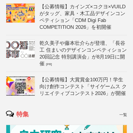
【公募情報】カインズ×コクヨ×VUILD
がタッグ、家具・木工品デザインコン
ペティション「CDM Digi Fab
COMPETITION 2026」を初開催
乾久美子や藤本壮介らが登壇、「長谷
工 住まいのデザインコンペティション
20回記念 特別講演会」が8月19日に開
催
[PR]
【公募情報】大賞賞金100万円！学生
向け創作コンテスト「サイゲームス ク
リエイティブコンテスト2026」が開催
特集
一覧