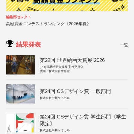
編集部セレクト
高額賞金コンテストランキング《2026年夏》
結果発表
一覧
第22回 世界絵画大賞展 2026
[PR]
世界絵画大賞展 実行委員会
共催：株式会社世界堂
第24回 CSデザイン賞 一般部門
株式会社中川ケミカル
第24回 CSデザイン賞 学生部門《学生
限定》
株式会社中川ケミカル