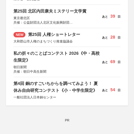
第25回 北区内田康夫ミステリー文学賞
39
あと
日
東京都北区
共催：公益財団法人北区文化振興財団
協力：一般財団法人内田康夫財団
協賛：株式会社実業之日本社
第25回 人権ショートレター
NEW
28
あと
日
大和郡山市人権のまちづくり推進協議会
私の折々のことばコンテスト 2026《中・高校
生限定》
69
あと
日
朝日新聞
共催：朝日中高生新聞
第4回 銅のすごいちからを調べてみよう！ 夏
54
休み自由研究コンテスト《小・中学生限定》
あと
日
一般社団法人日本銅センター
PR