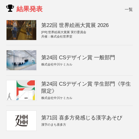
結果発表
一覧
第22回 世界絵画大賞展 2026
[PR]
世界絵画大賞展 実行委員会
共催：株式会社世界堂
第24回 CSデザイン賞 一般部門
株式会社中川ケミカル
第24回 CSデザイン賞 学生部門《学生
限定》
株式会社中川ケミカル
第71回 喜多方発感じる漢字あそび
漢字のまち喜多方