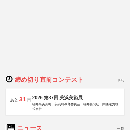
締め切り直前コンテスト
[PR]
2026 第37回 美浜美術展
31
あと
日
福井県美浜町、美浜町教育委員会、福井新聞社、関西電力株
式会社
ニュース
一覧