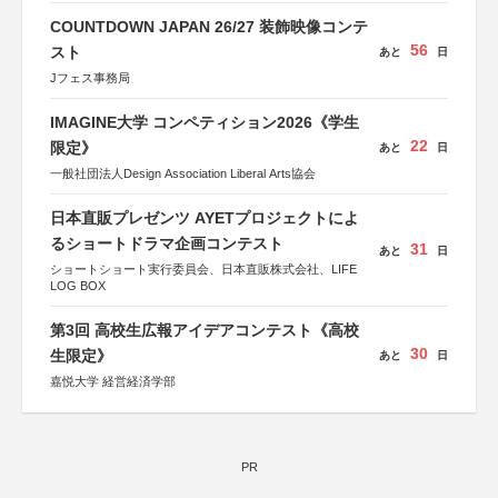
COUNTDOWN JAPAN 26/27 装飾映像コンテ
56
スト
あと
日
Jフェス事務局
IMAGINE大学 コンペティション2026《学生
22
限定》
あと
日
一般社団法人Design Association Liberal Arts協会
日本直販プレゼンツ AYETプロジェクトによ
るショートドラマ企画コンテスト
31
あと
日
ショートショート実行委員会、日本直販株式会社、LIFE
LOG BOX
第3回 高校生広報アイデアコンテスト《高校
30
生限定》
あと
日
嘉悦大学 経営経済学部
PR