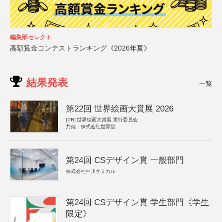
編集部セレクト
高額賞金コンテストランキング《2026年夏》
結果発表
一覧
第22回 世界絵画大賞展 2026
[PR]
世界絵画大賞展 実行委員会
共催：株式会社世界堂
第24回 CSデザイン賞 一般部門
株式会社中川ケミカル
第24回 CSデザイン賞 学生部門《学生
限定》