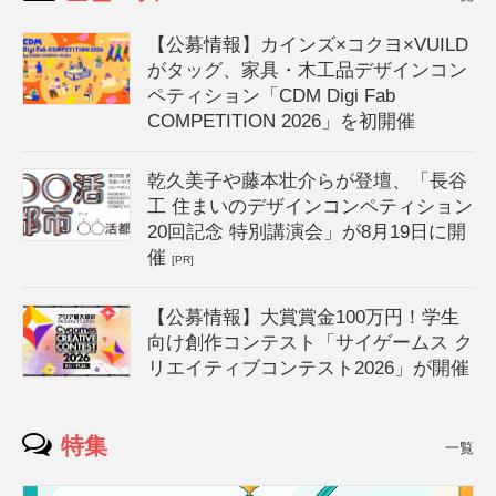
【公募情報】カインズ×コクヨ×VUILD
がタッグ、家具・木工品デザインコン
ペティション「CDM Digi Fab
COMPETITION 2026」を初開催
乾久美子や藤本壮介らが登壇、「長谷
工 住まいのデザインコンペティション
20回記念 特別講演会」が8月19日に開
催
[PR]
【公募情報】大賞賞金100万円！学生
向け創作コンテスト「サイゲームス ク
リエイティブコンテスト2026」が開催
特集
一覧