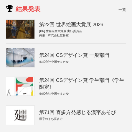
結果発表
一覧
第22回 世界絵画大賞展 2026
[PR]
世界絵画大賞展 実行委員会
共催：株式会社世界堂
第24回 CSデザイン賞 一般部門
株式会社中川ケミカル
第24回 CSデザイン賞 学生部門《学生
限定》
株式会社中川ケミカル
第71回 喜多方発感じる漢字あそび
漢字のまち喜多方