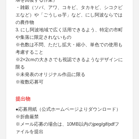
・雑穀（ソバ、アワ、コキビ、タカキビ、シコクビ
エなど）や「ごうしゅ芋」など、にし阿波ならでは
の農作物
3. にし阿波地域で広く活用できるよう、特定の市町
や集落に限定されないもの
※色数は不問、ただし拡大・縮小、単色での使用も
考慮すること
※2×2cmの大きさでも視認できるようなデザインに
限る
※未発表のオリジナル作品に限る
※複数応募可
提出物
●応募用紙（公式ホームページよりダウンロード）
※折曲厳禁
※メール応募の場合は、10MB以内のjpeg/gif/pdfフ
ァイルを提出