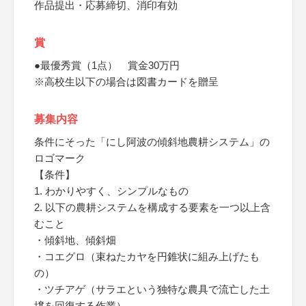
作品提出・応募締切、消印有効
賞
●最優秀賞（1点） 賞金30万円
※高校生以下の場合は図書カードを贈呈
募集内容
条件にそった「にし阿波の傾斜地農耕システム」の
ロゴマーク
【条件】
1. わかりやすく、シンプルなもの
2. 以下の農耕システムを構成する要素を一つ以上含
むこと
・傾斜地、傾斜畑
・コエグロ（束ねたカヤを円錐状に組み上げたも
の）
・ツチアゲ（サラエという独特な農具で流亡した土
壌を回復する作業）