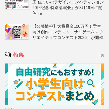
工 住まいのデザインコンペティション
20回記念 特別講演会」が8月19日に開
催
[PR]
【公募情報】大賞賞金100万円！学生
向け創作コンテスト「サイゲームス ク
リエイティブコンテスト2026」が開催
特集
一覧