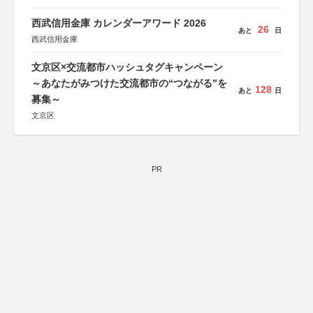
協賛：東京海上日動火災保険株式会社、東京海上日動あん
しん生命保険株式会社
西武信用金庫 カレンダーアワード 2026
26
あと
日
西武信用金庫
文京区×交流都市ハッシュタグキャンペーン
～あなたがみつけた交流都市の“つながる”を
128
あと
日
募集～
文京区
PR