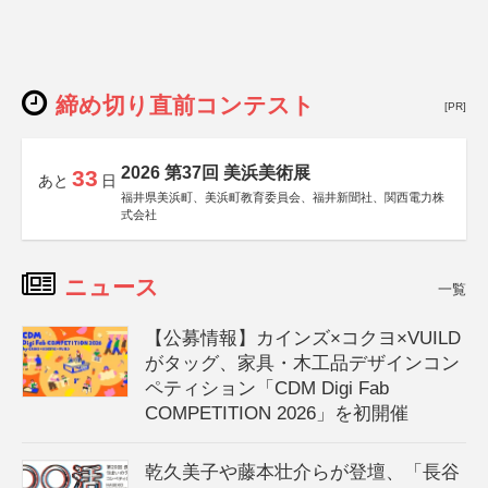
締め切り直前コンテスト
[PR]
2026 第37回 美浜美術展
33
あと
日
福井県美浜町、美浜町教育委員会、福井新聞社、関西電力株
式会社
ニュース
一覧
【公募情報】カインズ×コクヨ×VUILD
がタッグ、家具・木工品デザインコン
ペティション「CDM Digi Fab
COMPETITION 2026」を初開催
乾久美子や藤本壮介らが登壇、「長谷