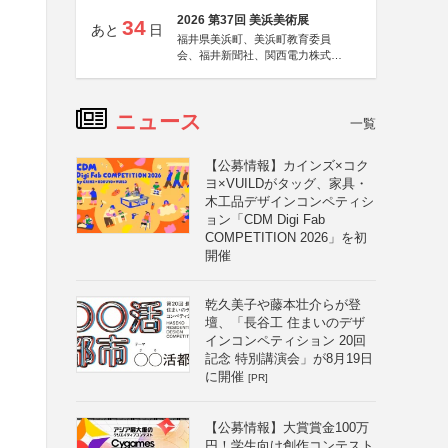
2026 第37回 美浜美術展
34
あと
日
福井県美浜町、美浜町教育委員
会、福井新聞社、関西電力株式会
社
ニュース
一覧
【公募情報】カインズ×コク
ヨ×VUILDがタッグ、家具・
木工品デザインコンペティシ
ョン「CDM Digi Fab
COMPETITION 2026」を初
開催
乾久美子や藤本壮介らが登
壇、「長谷工 住まいのデザ
インコンペティション 20回
記念 特別講演会」が8月19日
に開催
[PR]
【公募情報】大賞賞金100万
円！学生向け創作コンテスト