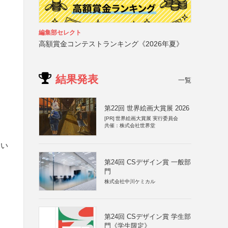
編集部セレクト
高額賞金コンテストランキング《2026年夏》
結果発表
一覧
第22回 世界絵画大賞展 2026
[PR]
世界絵画大賞展 実行委員会
共催：株式会社世界堂
てい
第24回 CSデザイン賞 一般部
門
株式会社中川ケミカル
第24回 CSデザイン賞 学生部
門《学生限定》