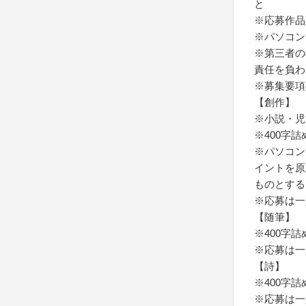
と
※応募作品
※パソコン
※第三者の
責任を負わ
※募集要項
【創作】
※小説・児
※400字
※パソコン
イントを原
ものとする
※応募は一
【随筆】
※400字
※応募は一
【詩】
※400字
※応募は一