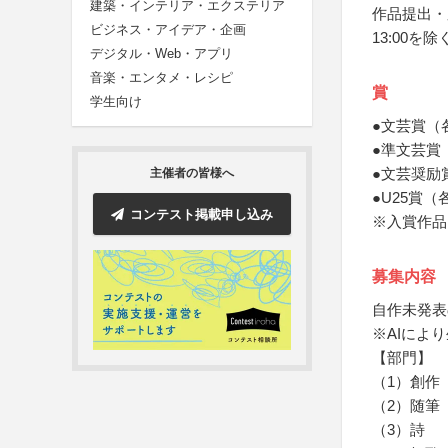
建築・インテリア・エクステリア
作品提出・応
ビジネス・アイデア・企画
13:00を
デジタル・Web・アプリ
音楽・エンタメ・レシピ
賞
学生向け
●文芸賞（
●準文芸賞
●文芸奨励
主催者の皆様へ
●U25賞
コンテスト掲載申し込み
※入賞作品
募集内容
自作未発表
※AIによ
【部門】
（1）創作
（2）随筆
（3）詩