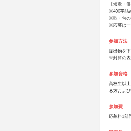
【短歌・俳
※400字
※歌・句の
※応募は一
参加方法
提出物を下
※封筒の表
参加資格
高校生以上
る方および
参加費
応募料1部門