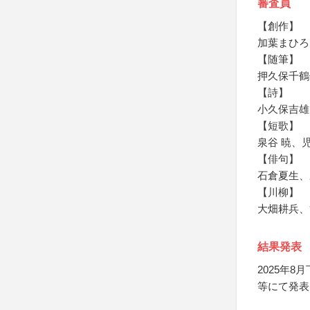
審査員
【創作】
加葉まひろ
【随筆】
押久保千鶴
【詩】
小久保吉雄
【短歌】
泉谷 暁、
【俳句】
石倉夏生、
【川柳】
大畑耕兵、
結果発表
2025年
等にて発表