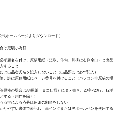
公式ホームページよりダウンロード）
合は定額小為替
必ず題名を付け、原稿用紙（短歌、俳句、川柳は右側余白）と出
入すること
には出品者氏名を記入しないこと（出品票には必ず記入）
筆、詩は原稿用紙にページ番号を付けること（パソコン等原稿の
等原稿の場合はA4用紙（ヨコ仕様）にタテ書き、20字×20行、12
とする（創作を除く）
も点字による応募は用紙の制限をしない
かりやすい書体で表記し、黒インクまたは黒ボールペンを使用す