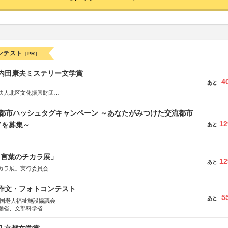
ンテスト
[PR]
区内田康夫ミステリー文学賞
4
あと
法人北区文化振興財団
法人内田康夫財団
実業之日本社
流都市ハッシュタグキャンペーン ～あなたがみつけた交流都市
12
”を募集～
あと
と言葉のチカラ展」
12
あと
カラ展」実行委員会
護作文・フォトコンテスト
5
あと
全国老人福祉施設協議会
働省、文部科学省