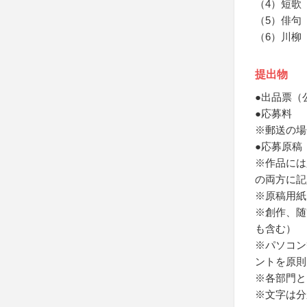
（4）短歌
（5）俳句
（6）川柳
提出物
●出品票（
●応募料
※郵送の場
●応募原稿
※作品には
の両方に記
※原稿用紙
※創作、随
も含む）
※パソコン
ントを原則
※各部門と
※文字は分