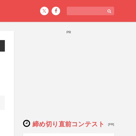
PR
締め切り直前コンテスト
[PR]