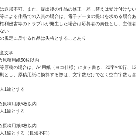
は返却不可、また、提出後の作品の修正・差し替えは受け付けな
等による作品での入賞の場合は、電子データの提出を求める場合
権利侵害等のトラブルが発生した場合は応募者の責任とし、主催
ない
の規定に反する作品は失格とすることあり
童文学
詰め原稿用紙50枚以内
等原稿の場合は、A4用紙（ヨコ仕様）にタテ書き、20字×40行、1
則とし、原稿用紙に換算する際は、文字数だけでなく空白字数も
人1編とする
詰め原稿用紙5枚以内
人1編とする
詰め原稿用紙3枚以内
人1編とする（長短不問）