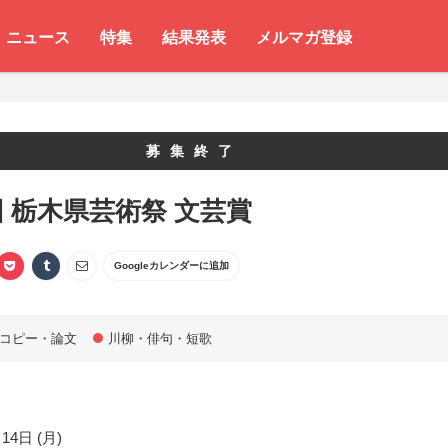
ニュース
特集
結果発表
メルマガ登録
募集終了
回 栃木県芸術祭 文芸賞
Googleカレンダーに追加
コピー・論文
川柳・俳句・短歌
14日 (月)