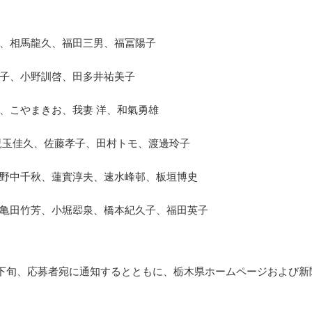
、相馬龍久、福田三男、福冨陽子
子、小野訓啓、田多井祐美子
、こやまきお、我妻 洋、和氣勇雄
児玉佳久、佐藤孝子、田村トモ、渡邊玲子
野中千秋、蓮實淳夫、速水峰邨、板垣博史
亀田竹芳、小堀翆泉、橋本紀久子、福田英子
8月下旬、応募者宛に通知するとともに、栃木県ホームページおよび新