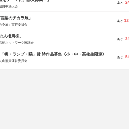
2
あと
蔵府中法人会
と言葉のチカラ展」
12
あと
カラ展」実行委員会
の人権川柳」
2
あと
活動ネットワーク協議会
薫「帆・ランプ・鷗」賞 詩作品募集《小・中・高校生限定》
5
あと
丸山薫賞運営委員会