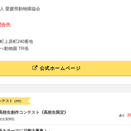
人 愛媛県動物園協会
問合先
町上原町240番地
べ動物園 TR係
公式ホームページ
ンテスト
[PR]
国高校生創作コンテスト《高校生限定》
2
あと
校生新聞社
税金をテーマに川柳大募集！」