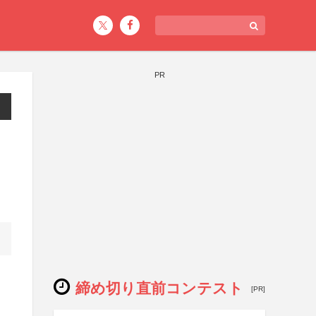
PR
締め切り直前コンテスト
[PR]