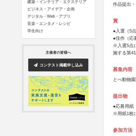
建築・インテリア・エクステリア
作品提出・
ビジネス・アイデア・企画
デジタル・Web・アプリ
賞
音楽・エンタメ・レシピ
●入選（5
学生向け
●佳作（応
※入選5点
施する第4
主催者の皆様へ
コンテスト掲載申し込み
募集内容
とべ動物園
提出物
●応募用紙
※用紙1枚
参加方法