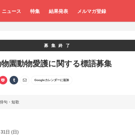
ニュース
特集
結果発表
メルマガ登録
募集終了
動物園動物愛護に関する標語募集
Googleカレンダーに追加
俳句・短歌
31日 (日)