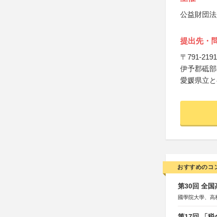
公益財団法
提出先・
〒791-2191
伊予郡砥部
愛媛県立と
おすすめのコ
第30回 全
國學院大學、高
第17回 「