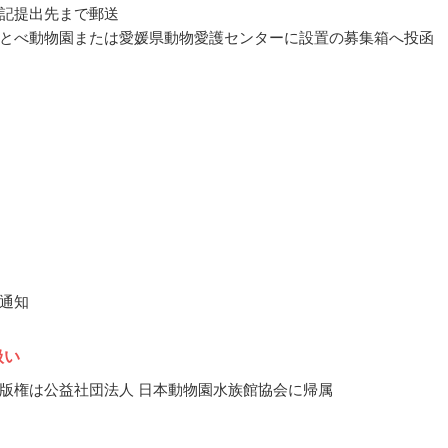
記提出先まで郵送
とべ動物園または愛媛県動物愛護センターに設置の募集箱へ投函
通知
扱い
版権は公益社団法人 日本動物園水族館協会に帰属