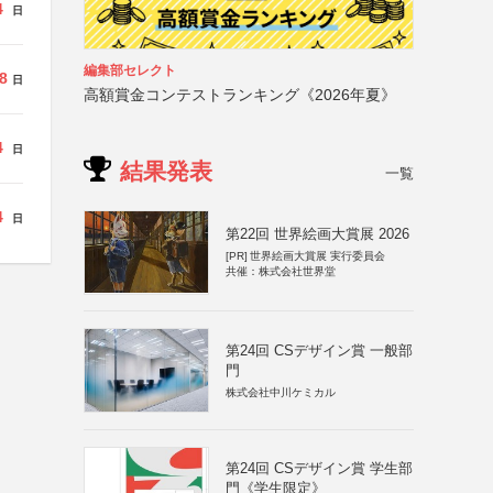
4
日
編集部セレクト
8
日
高額賞金コンテストランキング《2026年夏》
4
日
結果発表
一覧
4
日
第22回 世界絵画大賞展 2026
[PR]
世界絵画大賞展 実行委員会
共催：株式会社世界堂
第24回 CSデザイン賞 一般部
門
株式会社中川ケミカル
第24回 CSデザイン賞 学生部
門《学生限定》