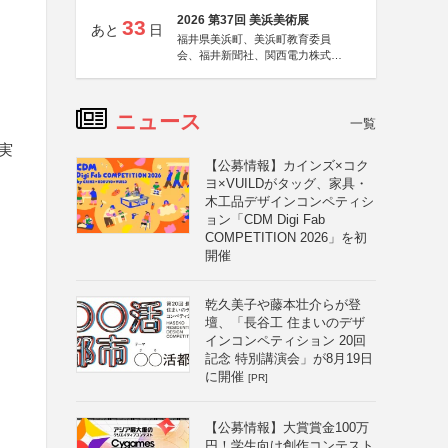
2026 第37回 美浜美術展
33
あと
日
福井県美浜町、美浜町教育委員
会、福井新聞社、関西電力株式会
社
ニュース
一覧
実
【公募情報】カインズ×コク
ヨ×VUILDがタッグ、家具・
木工品デザインコンペティシ
ョン「CDM Digi Fab
COMPETITION 2026」を初
開催
乾久美子や藤本壮介らが登
壇、「長谷工 住まいのデザ
インコンペティション 20回
記念 特別講演会」が8月19日
に開催
[PR]
【公募情報】大賞賞金100万
円！学生向け創作コンテスト