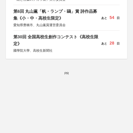
第6回 丸山薫「帆・ランプ・鷗」賞 詩作品募
54
集《小・中・高校生限定》
あと
日
愛知県豊橋市、丸山薫賞運営委員会
第30回 全国高校生創作コンテスト《高校生限
28
定》
あと
日
國學院大學、高校生新聞社
PR