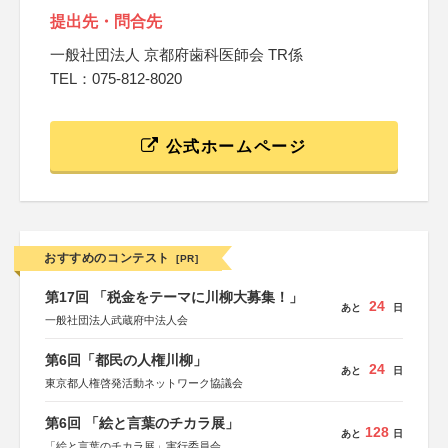
提出先・問合先
一般社団法人 京都府歯科医師会 TR係
TEL：075-812-8020
公式ホームページ
おすすめのコンテスト
[PR]
第17回 「税金をテーマに川柳大募集！」
24
あと
日
一般社団法人武蔵府中法人会
第6回「都民の人権川柳」
24
あと
日
東京都人権啓発活動ネットワーク協議会
第6回 「絵と言葉のチカラ展」
128
あと
日
「絵と言葉のチカラ展」実行委員会