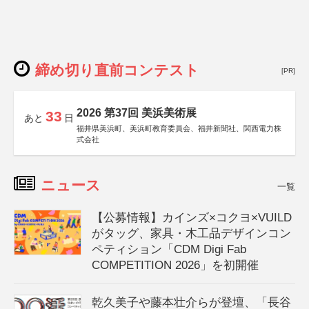
締め切り直前コンテスト
[PR]
2026 第37回 美浜美術展
33
あと
日
福井県美浜町、美浜町教育委員会、福井新聞社、関西電力株
式会社
ニュース
一覧
【公募情報】カインズ×コクヨ×VUILD
がタッグ、家具・木工品デザインコン
ペティション「CDM Digi Fab
COMPETITION 2026」を初開催
乾久美子や藤本壮介らが登壇、「長谷