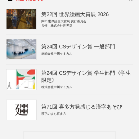
第22回 世界絵画大賞展 2026
[PR]
世界絵画大賞展 実行委員会
共催：株式会社世界堂
第24回 CSデザイン賞 一般部門
株式会社中川ケミカル
第24回 CSデザイン賞 学生部門《学生
限定》
株式会社中川ケミカル
第71回 喜多方発感じる漢字あそび
漢字のまち喜多方