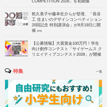
COMPETITION 2026」を初開催
乾久美子や藤本壮介らが登壇、「長谷
工 住まいのデザインコンペティション
20回記念 特別講演会」が8月19日に開
催
[PR]
【公募情報】大賞賞金100万円！学生
向け創作コンテスト「サイゲームス ク
リエイティブコンテスト2026」が開催
特集
一覧