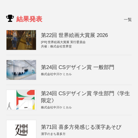
結果発表
一覧
第22回 世界絵画大賞展 2026
[PR]
世界絵画大賞展 実行委員会
共催：株式会社世界堂
第24回 CSデザイン賞 一般部門
株式会社中川ケミカル
第24回 CSデザイン賞 学生部門《学生
限定》
株式会社中川ケミカル
第71回 喜多方発感じる漢字あそび
漢字のまち喜多方