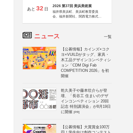
2026 第37回 美浜美術展
32
あと
日
福井県美浜町、美浜町教育委員
会、福井新聞社、関西電力株式会
社
ニュース
一覧
【公募情報】カインズ×コク
ヨ×VUILDがタッグ、家具・
木工品デザインコンペティシ
ョン「CDM Digi Fab
COMPETITION 2026」を初
開催
乾久美子や藤本壮介らが登
壇、「長谷工 住まいのデザ
インコンペティション 20回
記念 特別講演会」が8月19日
に開催
・
[PR]
【公募情報】大賞賞金100万
円！学生向け創作コンテスト