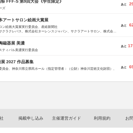
祭 FFF-S 第9回大会《学生限定》
2
あと
ーズ
日本アートサロン絵画大賞展
6
あと
ロン絵画大賞展実行委員会、産経新聞社
サクラクレパス、株式会社ターレンスジャパン、サクラアートサロン、株式会社
際陶磁器展 美濃
17
あと
スティバル美濃実行委員会
 2027 作品募集
6
あと
委員会、神奈川県立県民ホール（指定管理者：（公財）神奈川芸術文化財団）、
社
掲載申し込み
主催運営ガイド
利用規約
お