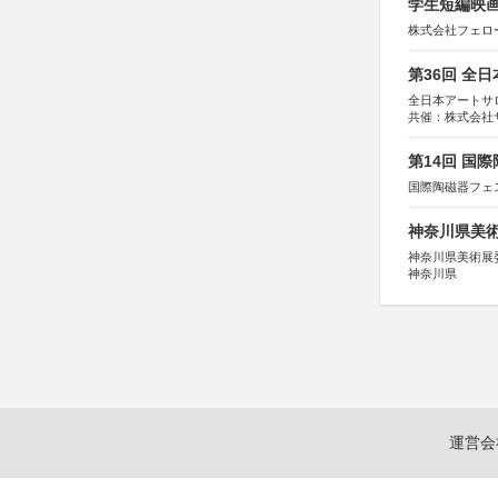
学生短編映画
株式会社フェロ
第36回 全
全日本アートサ
共催：株式会社
アムス
第14回 国
国際陶磁器フェ
神奈川県美術展
神奈川県美術展
神奈川県
運営会