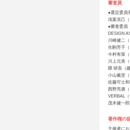
審査員
●選定委員
浅葉克己（
●審査委員
DESIGN 
川崎健二（
生駒芳子（
今村有策（
川上元美（
隈 研吾（
小山薫堂（
佐藤可士和
西野亮廣（
VERBA
茂木健一郎
著作権の
主催者にお