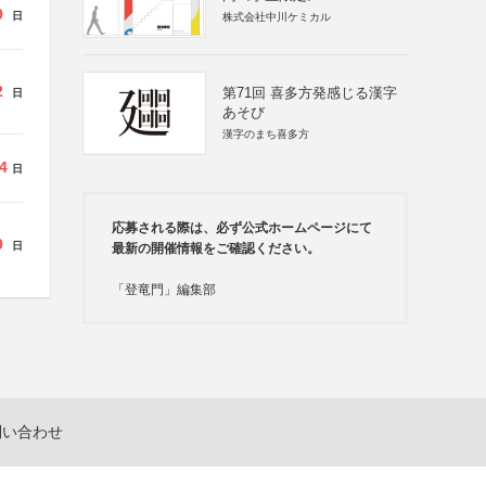
9
日
株式会社中川ケミカル
2
第71回 喜多方発感じる漢字
日
あそび
漢字のまち喜多方
4
日
応募される際は、必ず公式ホームページにて
9
日
最新の開催情報をご確認ください。
「登竜門」編集部
問い合わせ