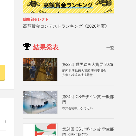
編集部セレクト
高額賞金コンテストランキング《2026年夏》
結果発表
一覧
第22回 世界絵画大賞展 2026
[PR]
世界絵画大賞展 実行委員会
共催：株式会社世界堂
第24回 CSデザイン賞 一般部
門
株式会社中川ケミカル
日
第24回 CSデザイン賞 学生部
門《学生限定》