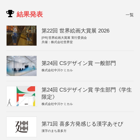
結果発表
一覧
第22回 世界絵画大賞展 2026
[PR]
世界絵画大賞展 実行委員会
共催：株式会社世界堂
第24回 CSデザイン賞 一般部門
株式会社中川ケミカル
第24回 CSデザイン賞 学生部門《学生
限定》
株式会社中川ケミカル
第71回 喜多方発感じる漢字あそび
漢字のまち喜多方