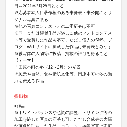
日～2021年2月28日とする
※応募者本人に著作権のある未発表・未公開のオリ
ジナル写真に限る
※他の写真コンテストとの二重応募は不可
※同一または類似作品が過去に他のフォトコンテス
ト等で受賞した作品も不可、ただし個人のSNS、ブ
ログ、Webサイトに掲載した作品は未発表とみなす
※被写体の人物等に投稿・掲載の許可を得ること
【テーマ】
「田原本町の冬（12～2月）の光景」
※風景や自然、食や伝統文化等、田原本町の冬の魅
力を伝える作品
提出物
●作品
※ホワイトバランスや色調の調整、トリミング等の
加工を施した写真の応募も可、ただし合成等の大幅
な画像処理をした作品、コラージュや組写真は不可