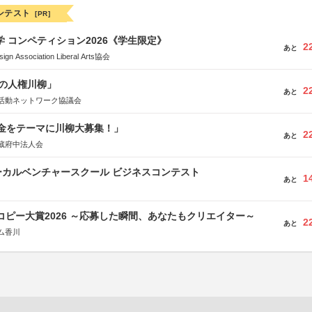
ンテスト
[PR]
大学 コンペティション2026《学生限定》
2
あと
Association Liberal Arts協会
の人権川柳」
2
あと
活動ネットワーク協議会
税金をテーマに川柳大募集！」
2
あと
蔵府中法人会
ーカルベンチャースクール ビジネスコンテスト
1
あと
Mコピー大賞2026 ～応募した瞬間、あなたもクリエイター～
2
あと
ム香川