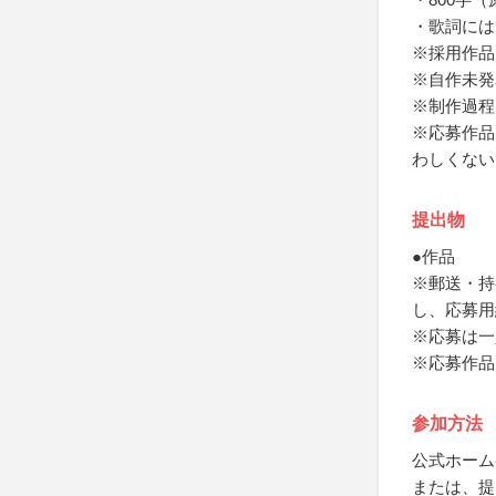
・歌詞には
※採用作品
※自作未発
※制作過程
※応募作品
わしくない
提出物
●作品
※郵送・持
し、応募用
※応募は一
※応募作品
参加方法
公式ホーム
または、提