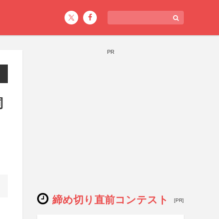
PR
詞
締め切り直前コンテスト
[PR]