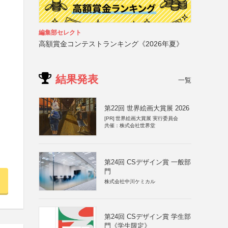
編集部セレクト
高額賞金コンテストランキング《2026年夏》
結果発表
一覧
第22回 世界絵画大賞展 2026
[PR]
世界絵画大賞展 実行委員会
共催：株式会社世界堂
第24回 CSデザイン賞 一般部
門
株式会社中川ケミカル
第24回 CSデザイン賞 学生部
門《学生限定》