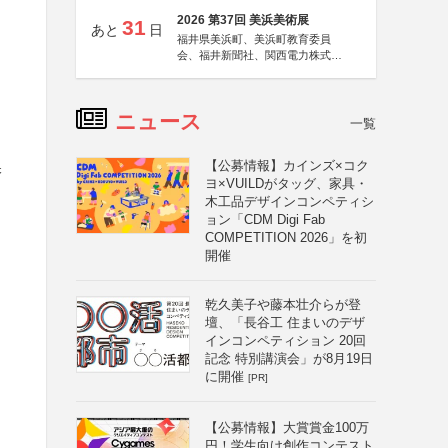
2026 第37回 美浜美術展
31
あと
日
福井県美浜町、美浜町教育委員
会、福井新聞社、関西電力株式会
社
ニュース
一覧
【公募情報】カインズ×コク
保
ヨ×VUILDがタッグ、家具・
木工品デザインコンペティシ
ョン「CDM Digi Fab
COMPETITION 2026」を初
開催
乾久美子や藤本壮介らが登
壇、「長谷工 住まいのデザ
インコンペティション 20回
記念 特別講演会」が8月19日
に開催
[PR]
と
【公募情報】大賞賞金100万
円！学生向け創作コンテスト