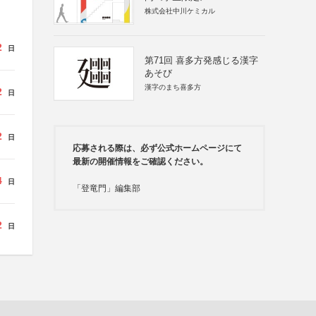
株式会社中川ケミカル
2
日
第71回 喜多方発感じる漢字
あそび
漢字のまち喜多方
2
日
2
日
応募される際は、必ず公式ホームページにて
最新の開催情報をご確認ください。
4
日
「登竜門」編集部
2
日