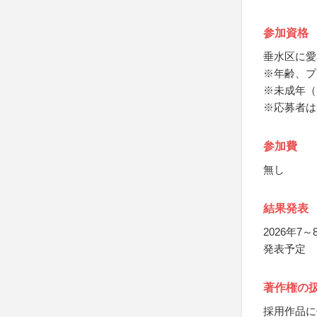
参加資格
垂水区に愛
※年齢、プ
※未成年（
※応募者は
参加費
無し
結果発表
2026年
発表予定
著作権の
採用作品に