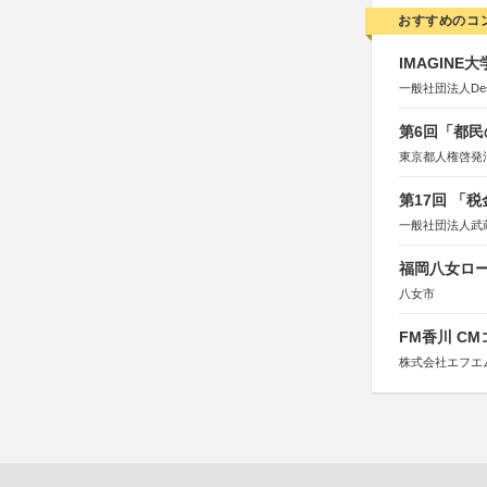
おすすめのコ
IMAGINE
一般社団法人Design 
第6回「都民
東京都人権啓発
第17回 「
一般社団法人武
福岡八女ロ
八女市
FM香川 C
株式会社エフエ