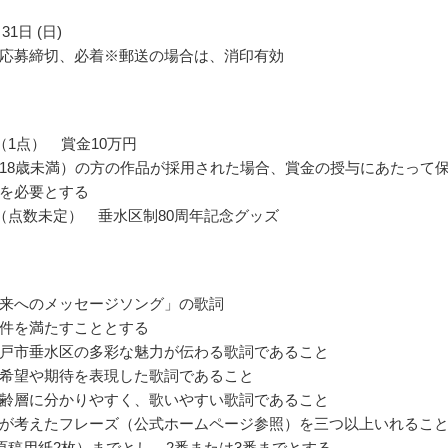
31日 (日)
応募締切、必着※郵送の場合は、消印有効
（1点） 賞金10万円
18歳未満）の方の作品が採用された場合、賞金の授与にあたって
を必要とする
（点数未定） 垂水区制80周年記念グッズ
来へのメッセージソング」の歌詞
件を満たすこととする
戸市垂水区の多彩な魅力が伝わる歌詞であること
希望や期待を表現した歌詞であること
齢層に分かりやすく、歌いやすい歌詞であること
が考えたフレーズ（公式ホームページ参照）を三つ以上いれるこ
（原稿用紙2枚）までとし、2番または3番までとする