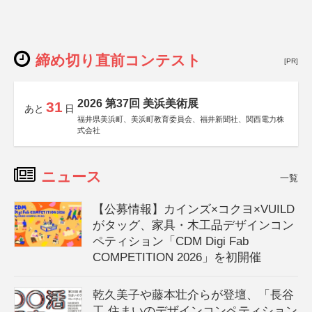
締め切り直前コンテスト
[PR]
2026 第37回 美浜美術展
31
あと
日
福井県美浜町、美浜町教育委員会、福井新聞社、関西電力株
式会社
ニュース
一覧
【公募情報】カインズ×コクヨ×VUILD
がタッグ、家具・木工品デザインコン
ペティション「CDM Digi Fab
COMPETITION 2026」を初開催
乾久美子や藤本壮介らが登壇、「長谷
工 住まいのデザインコンペティション