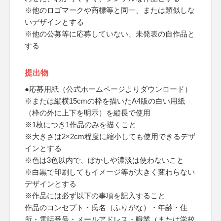
※他のロゴマークや商標等と同一、または類似しな
いデザインとする
※他の公募等に応募していない、未発表の自作品と
する
提出物
●応募用紙（公式ホームページよりダウンロード）
※または縦横15cmの枠を描いたA4版の白い用紙
（枠の外に上下を明示）を縦長で使用
※1枚につき1作品のみを描くこと
※大きさは2×2cm程度に縮小しても使用できるデザ
インとする
※色は3色以内で、ぼかしや濃淡は使わないこと
※白黒で印刷してもイメージ等が大きく変わらない
デザインとする
※作品には必ず以下の事項を記入すること
作品のコンセプト・氏名（ふりがな）・年齢・住
所・電話番号・メールアドレス・職業（または学校