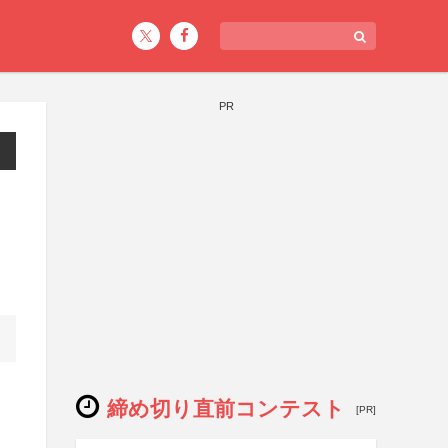
PR
締め切り直前コンテスト
[PR]