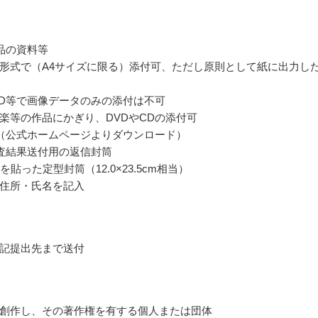
品の資料等
形式で（A4サイズに限る）添付可、ただし原則として紙に出力し
CD等で画像データのみの添付は不可
楽等の作品にかぎり、DVDやCDの添付可
（公式ホームページよりダウンロード）
査結果送付用の返信封筒
を貼った定型封筒（12.0×23.5cm相当）
住所・氏名を記入
記提出先まで送付
創作し、その著作権を有する個人または団体