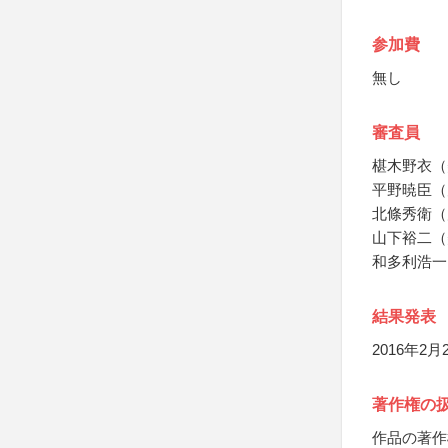
参加費
無し
審査員
椹木野衣（
平野暁臣（
北條秀衛（
山下裕二（
和多利浩一
結果発表
2016年2月
著作権の
作品の著作