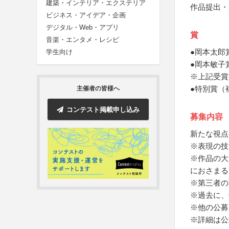
建築・インテリア・エクステリア
作品提出・
ビジネス・アイデア・企画
デジタル・Web・アプリ
賞
音楽・エンタメ・レシピ
●岡本太郎
学生向け
●岡本敏子
※上記受賞
●特別賞（
主催者の皆様へ
コンテスト掲載申し込み
募集内容
新たな視点
※表現の技
※作品の大
におさまる
※第三者の
※過去に、
※他の公募
※詳細は公