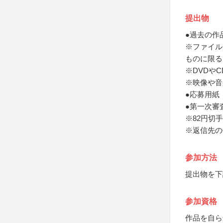
提出物
●過去の作
※ファイル
ものに限る
※DVDや
※映像や音
●応募用紙
●第一次審
※82円切手
※返信先の
参加方法
提出物を下
参加資格
作品を自ら