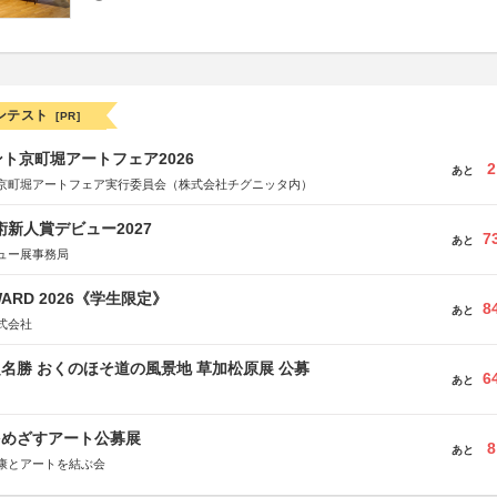
ンテスト
[PR]
ト京町堀アートフェア2026
2
あと
京町堀アートフェア実行委員会（株式会社チグニッタ内）
術新人賞デビュー2027
7
あと
ュー展事務局
WARD 2026《学生限定》
8
あと
式会社
定名勝 おくのほそ道の風景地 草加松原展 公募
6
あと
をめざすアート公募展
8
あと
康とアートを結ぶ会