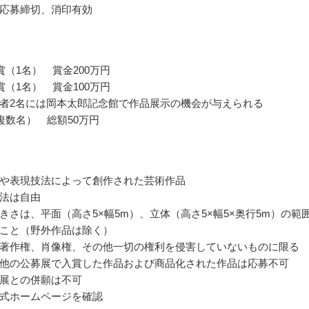
応募締切、消印有効
賞（1名） 賞金200万円
賞（1名） 賞金100万円
者2名には岡本太郎記念館で作品展示の機会が与えられる
複数名） 総額50万円
や表現技法によって創作された芸術作品
法は自由
きさは、平面（高さ5×幅5m）、立体（高さ5×幅5×奥行5m）の範
こと（野外作品は除く）
著作権、肖像権、その他一切の権利を侵害していないものに限る
他の公募展で入賞した作品および商品化された作品は応募不可
展との併願は不可
式ホームページを確認