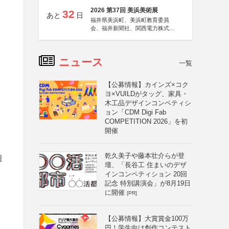
2026 第37回 美浜美術展
32
あと
日
福井県美浜町、美浜町教育委員
会、福井新聞社、関西電力株式会
社
ニュース
一覧
【公募情報】カインズ×コク
ヨ×VUILDがタッグ、家具・
木工品デザインコンペティシ
ョン「CDM Digi Fab
COMPETITION 2026」を初
開催
乾久美子や藤本壮介らが登
囲
壇、「長谷工 住まいのデザ
インコンペティション 20回
記念 特別講演会」が8月19日
に開催
[PR]
【公募情報】大賞賞金100万
円！学生向け創作コンテスト