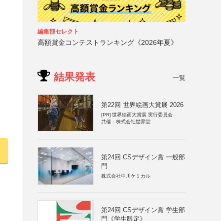
編集部セレクト
高額賞金コンテストランキング《2026年夏》
結果発表
一覧
第22回 世界絵画大賞展 2026
[PR]
世界絵画大賞展 実行委員会
共催：株式会社世界堂
第24回 CSデザイン賞 一般部
門
株式会社中川ケミカル
第24回 CSデザイン賞 学生部
門《学生限定》