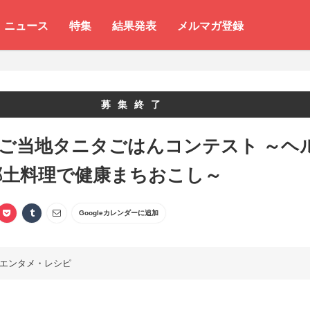
ニュース
特集
結果発表
メルマガ登録
募集終了
 ご当地タニタごはんコンテスト ～ヘ
郷土料理で健康まちおこし～
Googleカレンダーに追加
エンタメ・レシピ