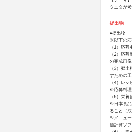
タニタが考
提出物
●提出物
※以下の応
（1）応募
（2）応募
の完成画像
（3）郷土
すための工
（4）レシ
※応募料理
（5）栄養
※日本食品
ること（成
※メニュー
価計算ソフ
（6）栄養