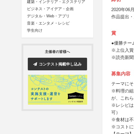
建築・インテリア・エクステリア
ビジネス・アイデア・企画
2020年06月
デジタル・Web・アプリ
作品提出・
音楽・エンタメ・レシピ
学生向け
賞
●優勝チー
※上位入賞
主催者の皆様へ
※読売新聞
コンテスト掲載申し込み
募集内容
テーマにそ
※料理の組
が、これら
※レシピは
可）
※食材は不
※コストに
【テーマ】