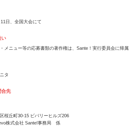
0月11日、全国大会にて
扱い
・メニュー等の応募書類の著作権は、Sante！実行委員会に帰属
ニタ
問合先
桜丘町30-15 ビバリーヒルズ206
G-Revo株式会社 Sante!事務局 係