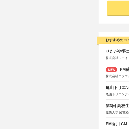
おすすめのコ
せたがや夢コ
株式会社フェイ
FM徳
NEW
株式会社エフエ
亀山トリエンナ
亀山トリエンナ
第3回 高校
嘉悦大学 経営
FM香川 C