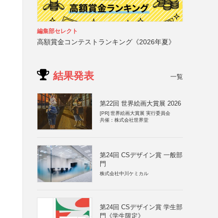
編集部セレクト
高額賞金コンテストランキング《2026年夏》
結果発表
一覧
第22回 世界絵画大賞展 2026
[PR]
世界絵画大賞展 実行委員会
共催：株式会社世界堂
第24回 CSデザイン賞 一般部
門
株式会社中川ケミカル
第24回 CSデザイン賞 学生部
門《学生限定》