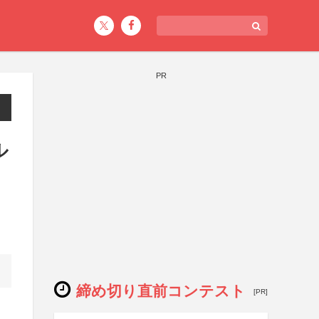
PR
ル
締め切り直前コンテスト
[PR]