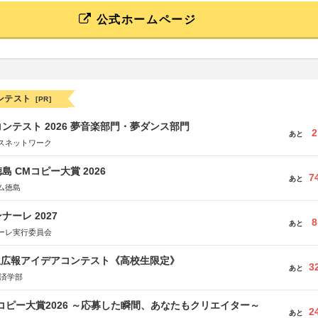
公式ホームページ
ンテスト
[PR]
ンテスト 2026 夢音楽部門・夢ダンス部門
2
あと
スネットワーク
島 CMコピー大賞 2026
7
あと
ム徳島
ーレ 2027
8
あと
ーレ実行委員会
生広報アイデアコンテスト《高校生限定》
3
あと
経済学部
Mコピー大賞2026 ～応募した瞬間、あなたもクリエイター～
2
あと