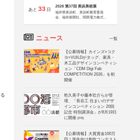
2026 第37回 美浜美術展
33
あと
日
福井県美浜町、美浜町教育委員
会、福井新聞社、関西電力株式会
社
ニュース
一覧
【公募情報】カインズ×コク
ヨ×VUILDがタッグ、家具・
木工品デザインコンペティシ
ョン「CDM Digi Fab
COMPETITION 2026」を初
開催
する
乾久美子や藤本壮介らが登
壇、「長谷工 住まいのデザ
インコンペティション 20回
不
記念 特別講演会」が8月19日
に開催
[PR]
【公募情報】大賞賞金100万
円！学生向け創作コンテスト