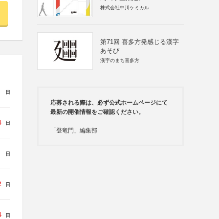
株式会社中川ケミカル
第71回 喜多方発感じる漢字
あそび
漢字のまち喜多方
日
応募される際は、必ず公式ホームページにて
最新の開催情報をご確認ください。
4
日
「登竜門」編集部
日
2
日
4
日