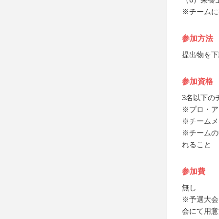
※チームに
参加方法
提出物を下
参加資格
3名以下の
※プロ・ア
※チームメ
※チームの
れること
参加費
無し
※予選大会
会にて用意