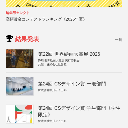
編集部セレクト
高額賞金コンテストランキング《2026年夏》
結果発表
一覧
第22回 世界絵画大賞展 2026
[PR]
世界絵画大賞展 実行委員会
共催：株式会社世界堂
第24回 CSデザイン賞 一般部門
株式会社中川ケミカル
第24回 CSデザイン賞 学生部門《学生
限定》
株式会社中川ケミカル