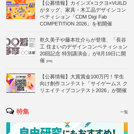
【公募情報】カインズ×コクヨ×VUILD
がタッグ、家具・木工品デザインコン
ペティション「CDM Digi Fab
COMPETITION 2026」を初開催
乾久美子や藤本壮介らが登壇、「長谷
工 住まいのデザインコンペティション
20回記念 特別講演会」が8月19日に開
催
[PR]
【公募情報】大賞賞金100万円！学生
向け創作コンテスト「サイゲームス ク
リエイティブコンテスト2026」が開催
特集
一覧