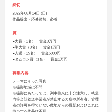
締切
2022年08月14日 (日)
作品提出・応募締切、必着
賞
●大賞（1名） 賞金3万円
●準大賞（3名） 賞金1万円
●入選（15名） 賞金5000円
●タムロン賞（1名） 賞金1万円
募集内容
テーマにそった写真
※撮影地域は不問
※撮影にあたっては、列車往来に十分注意し、軌道
内等当該鉄道事業者が禁止するカ所や所有者、管理
者の許可を得ていない敷地からの撮影およびこれに
該当する作品は不可