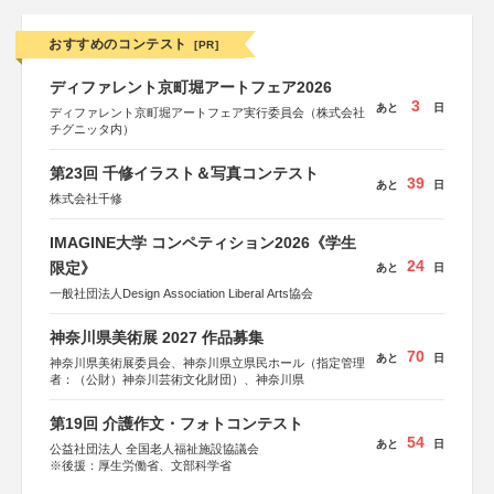
おすすめのコンテスト
[PR]
ディファレント京町堀アートフェア2026
3
あと
日
ディファレント京町堀アートフェア実行委員会（株式会社
チグニッタ内）
第23回 千修イラスト＆写真コンテスト
39
あと
日
株式会社千修
IMAGINE大学 コンペティション2026《学生
24
限定》
あと
日
一般社団法人Design Association Liberal Arts協会
神奈川県美術展 2027 作品募集
70
あと
日
神奈川県美術展委員会、神奈川県立県民ホール（指定管理
者：（公財）神奈川芸術文化財団）、神奈川県
第19回 介護作文・フォトコンテスト
54
あと
日
公益社団法人 全国老人福祉施設協議会
※後援：厚生労働省、文部科学省