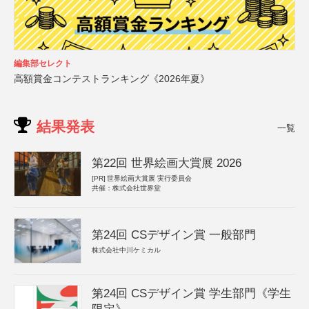
編集部セレクト
高額賞金コンテストランキング《2026年夏》
結果発表
一覧
第22回 世界絵画大賞展 2026
[PR]
世界絵画大賞展 実行委員会
共催：株式会社世界堂
第24回 CSデザイン賞 一般部門
株式会社中川ケミカル
第24回 CSデザイン賞 学生部門《学生