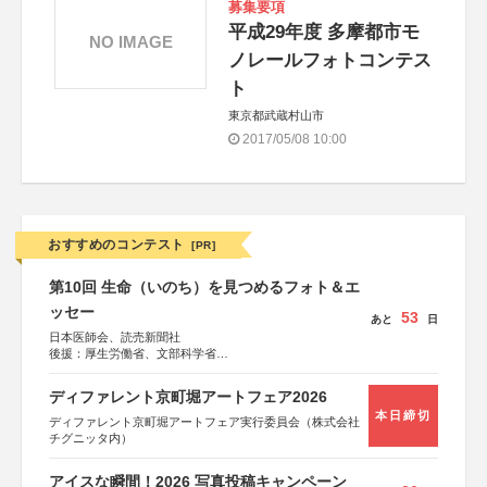
募集要項
平成29年度 多摩都市モ
NO IMAGE
ノレールフォトコンテス
ト
東京都武蔵村山市
2017/05/08 10:00
おすすめのコンテスト
[PR]
第10回 生命（いのち）を見つめるフォト＆エ
ッセー
53
あと
日
日本医師会、読売新聞社
後援：厚生労働省、文部科学省
協賛：東京海上日動火災保険株式会社、東京海上日動あん
しん生命保険株式会社
ディファレント京町堀アートフェア2026
本日締切
ディファレント京町堀アートフェア実行委員会（株式会社
チグニッタ内）
アイスな瞬間！2026 写真投稿キャンペーン