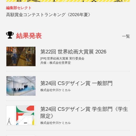
編集部セレクト
高額賞金コンテストランキング《2026年夏》
結果発表
一覧
第22回 世界絵画大賞展 2026
[PR]
世界絵画大賞展 実行委員会
共催：株式会社世界堂
第24回 CSデザイン賞 一般部門
株式会社中川ケミカル
第24回 CSデザイン賞 学生部門《学生
限定》
株式会社中川ケミカル