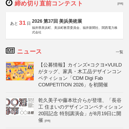
締め切り直前コンテスト
[PR]
2026 第37回 美浜美術展
31
あと
日
福井県美浜町、美浜町教育委員会、福井新聞社、関西電力株
式会社
ニュース
一覧
【公募情報】カインズ×コクヨ×VUILD
がタッグ、家具・木工品デザインコン
ペティション「CDM Digi Fab
COMPETITION 2026」を初開催
乾久美子や藤本壮介らが登壇、「長谷
工 住まいのデザインコンペティション
20回記念 特別講演会」が8月19日に開
催
[PR]