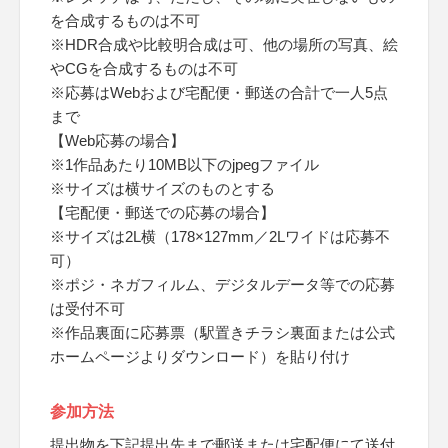
を合成するものは不可
※HDR合成や比較明合成は可、他の場所の写真、絵
やCGを合成するものは不可
※応募はWebおよび宅配便・郵送の合計で一人5点
まで
【Web応募の場合】
※1作品あたり10MB以下のjpegファイル
※サイズは横サイズのものとする
【宅配便・郵送での応募の場合】
※サイズは2L横（178×127mm／2Lワイドは応募不
可）
※ポジ・ネガフィルム、デジタルデータ等での応募
は受付不可
※作品裏面に応募票（駅置きチラシ裏面または公式
ホームページよりダウンロード）を貼り付け
参加方法
提出物を下記提出先まで郵送または宅配便にて送付